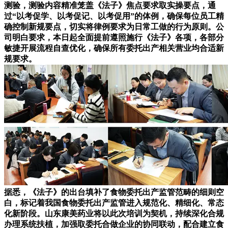
测验，测验内容精准笼盖《法子》焦点要求取实操要点，通
过“以考促学、以考促记、以考促用”的体例，确保每位员工精
确控制新规要点，切实将律例要求为日常工做的行为原则。公
司明白要求，本日起全面提前遵照施行《法子》各项，各部分
敏捷开展流程自查优化，确保所有委托出产相关营业均合适新
规要求。
据悉，《法子》的出台填补了食物委托出产监管范畴的细则空
白，标记着我国食物委托出产监管进入规范化、精细化、常态
化新阶段。山东康美药业将以此次培训为契机，持续深化合规
办理系统扶植，加强取委托合做企业的协同联动，配合建立食