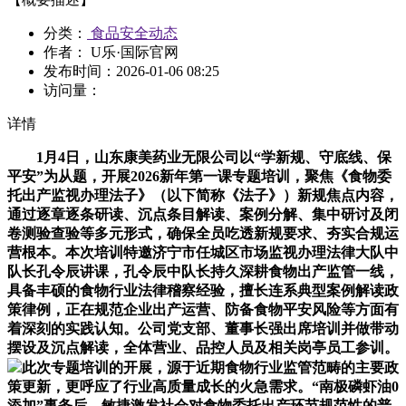
分类：
食品安全动态
作者： U乐·国际官网
发布时间：
2026-01-06 08:25
访问量：
详情
1月4日，山东康美药业无限公司以“学新规、守底线、保
平安”为从题，开展2026新年第一课专题培训，聚焦《食物委
托出产监视办理法子》（以下简称《法子》）新规焦点内容，
通过逐章逐条研读、沉点条目解读、案例分解、集中研讨及闭
卷测验查验等多元形式，确保全员吃透新规要求、夯实合规运
营根本。本次培训特邀济宁市任城区市场监视办理法律大队中
队长孔令辰讲课，孔令辰中队长持久深耕食物出产监管一线，
具备丰硕的食物行业法律稽察经验，擅长连系典型案例解读政
策律例，正在规范企业出产运营、防备食物平安风险等方面有
着深刻的实践认知。公司党支部、董事长强出席培训并做带动
摆设及沉点解读，全体营业、品控人员及相关岗亭员工参训。
此次专题培训的开展，源于近期食物行业监管范畴的主要政
策更新，更呼应了行业高质量成长的火急需求。“南极磷虾油0
添加”事务后，敏捷激发社会对食物委托出产环节规范性的普