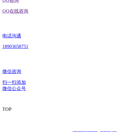
QQ咨询
QQ在线咨询
电话沟通
18903658751
微信咨询
扫一扫添加
微信公众号
TOP
版权所有：黑龙江U乐·国际官网食品股份有限公司 Copyright ©
2020 All rights reserved
网站建设：
U乐·国际官网
网站地图