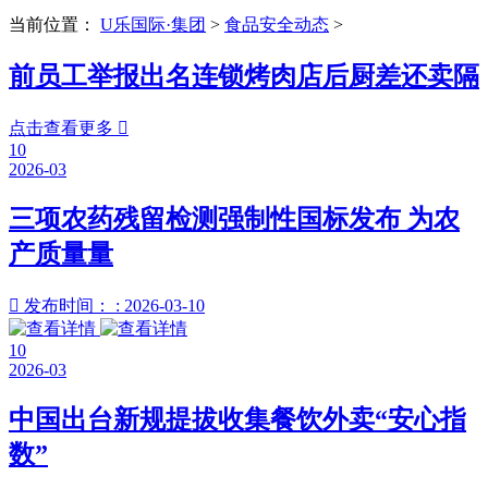
当前位置：
U乐国际·集团
>
食品安全动态
>
前员工举报出名连锁烤肉店后厨差还卖隔
点击查看更多

10
2026-03
三项农药残留检测强制性国标发布 为农
产质量量

发布时间： : 2026-03-10
10
2026-03
中国出台新规提拔收集餐饮外卖“安心指
数”