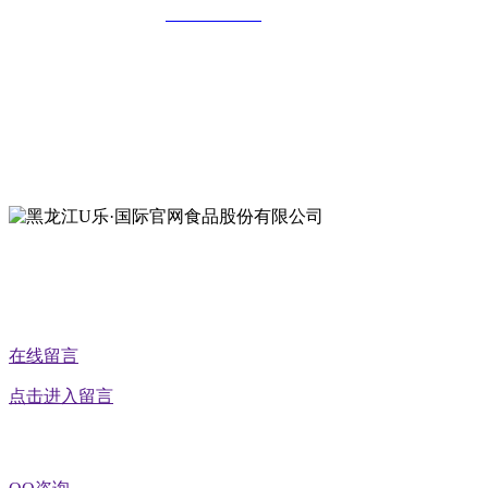
全国统一客服热线：
18903658751
地址：哈尔滨南岗区红旗满族乡科技园区
地址：双城经济技术开发区娃哈哈路6号
地址：黑龙江萝北县宝泉岭二九0公路一号
地址：黑龙江省延寿县工业园区北泰山路5号
公众号二维码
在线留言
点击进入留言