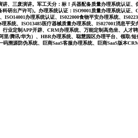
演讲、三废演讲。军工天分：标！兵器配备质量办理系统认证、保
科研出产许可)。办理系统认证：ISO9001质量办理系统认证、GB/
、ISO14001办理系统认证、IS022000食物平安办理系统、IS0
理系统、ISO13485医疗器械质量办理系统、IS027001消息
、行业定制APP开辟、CRM办理系统、万能定制高危坐、人才
里/腾讯/华为）、HBR办理系统、聪慧园区办理平台、领取/短信
码溯源防伪系统、巨商SaaS客服办理系统、巨商SaaS版本CR