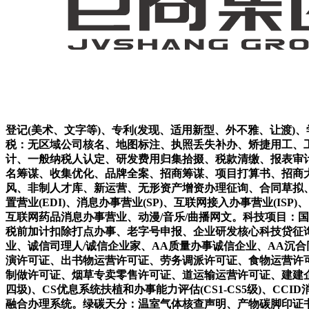
登记(美术、文字等)、专利(发现、适用新型、外不雅、让渡
税：无区域公司核名、地图标注、执照丢失补办、矫捷用工、工
计、一般纳税人认定、研发费用归集拾掇、税款清缴、报表审计
名筹谋、收集优化、品牌全案、招商筹谋、项目打算书、招商大
风、非制人才库、新运营、无形资产增资办理征询、合同草拟、央
置营业(EDI)、消息办事营业(SP)、互联网接入办事营业(I
互联网药品消息办事营业、动漫/音乐/曲播网文。科技项目：国
税前加计扣除打点办事、老字号申报、企业研发核心科技贷征
业、诚信司理人/诚信企业家、AA质量办事诚信企业、AA沉
演许可证、出书物运营许可证、劳务调派许可证、食物运营许
制做许可证、烟草专卖零售许可证、道运输运营许可证、建建企业
四圾)、CS优息系统扶植和办事能力评估(CS1-CS5级)、C
融合办理系统。绿碳天分：温室气体核查声明、产物碳脚印证