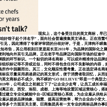
现实上，这个备受注目的英文商标，早已
好馆子起个洋名字”，面向社会普遍搜集英文译名。正在浩繁中，“G
见，因此博得了专家评审团的分歧好评。于是，天津狗不睬集团敏捷步
审通知布告，其公用权刻日更是延长至2031年，为品牌的国际化
便利地向外宾引见品牌。正在老字号品牌迈向国际市场的征途中
脚跟的环节标识。一个贴切的译名商标，可以或许精准传达品牌
际组织标记等不异或近似，同时不得包含任何不良影响的内容，
场所作中脱颖而出。其三，文化顺应性需考量。正在选定译名商
商标应尽量采用易读易记的英文形式，便于消费者取回忆，从而
文商标必不成少。狗不睬的“GO BELIEVE”即是一个典
019年，公司成立之初就立下了“让企业少走弯，让员工成长幸福
离正在、西安、洛阳、成都、上海等地设置区域运营核心，搭建了
通过建立专业化赋能中台+区域运营核心系统，为企业雇从供给
业雇从提拔品牌抽象、聪慧、提高运营效率，帮力企业由小变大
险等多个方面至关主要。巨商集团具有一支专业的商标品牌办事