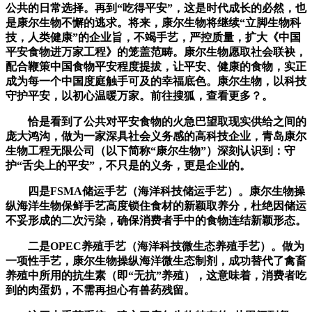
公共的日常选择。再到“吃得平安”，这是时代成长的必然，也
是康尔生物不懈的逃求。将来，康尔生物将继续“立脚生物科
技，人类健康”的企业旨，不竭手艺，严控质量，扩大《中国
平安食物进万家工程》的笼盖范畴。康尔生物愿取社会联袂，
配合鞭策中国食物平安程度提拔，让平安、健康的食物，实正
成为每一个中国度庭触手可及的幸福底色。康尔生物，以科技
守护平安，以初心温暖万家。前往搜狐，查看更多？。
恰是看到了公共对平安食物的火急巴望取现实供给之间的
庞大鸿沟，做为一家深具社会义务感的高科技企业，青岛康尔
生物工程无限公司（以下简称“康尔生物”）深刻认识到：守
护“舌尖上的平安”，不只是的义务，更是企业的。
四是FSMA储运手艺（海洋科技储运手艺）。康尔生物操
纵海洋生物保鲜手艺高度锁住食材的新颖取养分，杜绝因储运
不妥形成的二次污染，确保消费者手中的食物连结新颖形态。
二是OPEC养殖手艺（海洋科技微生态养殖手艺）。做为
一项性手艺，康尔生物操纵海洋微生态制剂，成功替代了禽畜
养殖中所用的抗生素（即“无抗”养殖），这意味着，消费者吃
到的肉蛋奶，不需再担心有兽药残留。