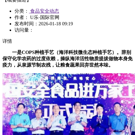
分类：
食品安全动态
作者： U乐·国际官网
发布时间：
2026-01-18 09:19
访问量：
详情
一是COPS种植手艺（海洋科技微生态种植手艺）。辞别
保守化学农药的过度依赖，操纵海洋活性物质提拔做物本身免
疫力，从泉源节制农残，让粮食蔬果回弃世然本味。