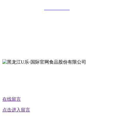
全国统一客服热线：
18903658751
地址：哈尔滨南岗区红旗满族乡科技园区
地址：双城经济技术开发区娃哈哈路6号
地址：黑龙江萝北县宝泉岭二九0公路一号
地址：黑龙江省延寿县工业园区北泰山路5号
公众号二维码
在线留言
点击进入留言