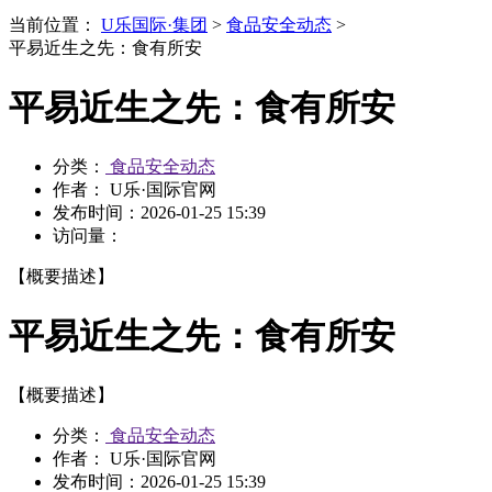
当前位置：
U乐国际·集团
>
食品安全动态
>
平易近生之先：食有所安
平易近生之先：食有所安
分类：
食品安全动态
作者： U乐·国际官网
发布时间：
2026-01-25 15:39
访问量：
【概要描述】
平易近生之先：食有所安
【概要描述】
分类：
食品安全动态
作者： U乐·国际官网
发布时间：
2026-01-25 15:39