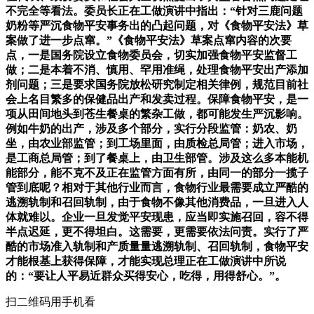
不完全等看法。委员长正在工做演讲中指出：“针对三鹿问题
奶粉等严沉食物平安事务出的凸起问题，对《食物平安法》草
案做了进一步点窜。”《食物平安法》草案点窜内容的次要
点，一是国务院设立食物委员会，切实加强食物平安监督工
做；二是本着不消、慎用、罕用准绳，处理食物平安出产添加
剂问题；三是要求国务院放松研究制定相关律例，规范目前社
会上名目繁多的保健品出产和发卖过程。保障食物平安，是一
项从田间地头到苍生餐桌的繁杂工做，都可能发生严沉影响。
例如牛奶的出产，涉及多个部分，实行分段监管：奶农、奶
坐，由农业部监管；到工场里面，由质检总局管；进入市场，
是工商总局管；到了餐桌上，由卫生部管。涉及这么多本能机
能部分，能不克不及正在监管方面有所，由同一的部分一揽子
管到底呢？相对于其他行业而言，食物行业最需要成立严酷的
逃溯轨制和召回轨制，由于食物不像其他消费品，一旦进入人
体就难以。企业一旦发觉平安现患，应当即实施召回，容不得
半点迟延，更不得坦白。这需要，更需要依法问责。实行了严
酷的市场准入轨制和产质量量逃溯轨制、召回轨制，食物平安
才能根基上获得保障，才能实现总理正在工做演讲中所说
的：“要让人平易近群众买得安心，吃得，用得舒心。”。
扫二维码用手机看