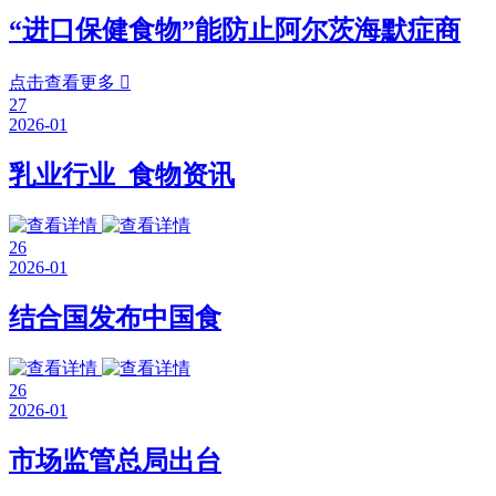
“进口保健食物”能防止阿尔茨海默症商
点击查看更多

27
2026-01
乳业行业_食物资讯
26
2026-01
结合国发布中国食
26
2026-01
市场监管总局出台