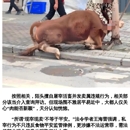
按照相关，陌头擅自屠宰活畜并发卖属违规行为，相关部
分该当介入查询拜访。但现场围不雅居平易近中，大都人仅关
心“肉能否新颖”，天分认知恍惚。
“所谓‘现宰现卖’不等于平安。”法令学者王海雷强调，私
宰行为不只违反食物平安监管律例，更涉嫌不法运营罪，需法