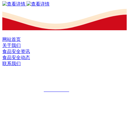
网站首页
关于我们
食品安全资讯
食品安全动态
联系我们
黑龙江U乐·国际官网食品股份有限公司
全国统一客服热线：
18903658751
地址：哈尔滨南岗区红旗满族乡科技园区
地址：双城经济技术开发区娃哈哈路6号
地址：黑龙江萝北县宝泉岭二九0公路一号