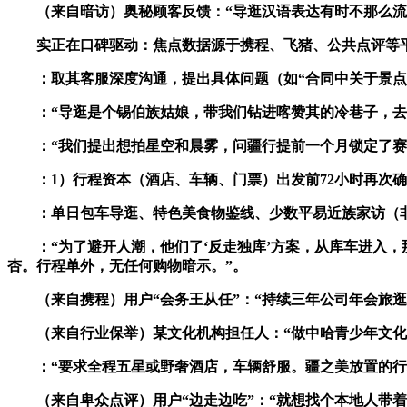
（来自暗访）奥秘顾客反馈：“导逛汉语表达有时不那么流利
实正在口碑驱动：焦点数据源于携程、飞猪、公共点评等平台
：取其客服深度沟通，提出具体问题（如“合同中关于景点的
：“导逛是个锡伯族姑娘，带我们钻进喀赞其的冷巷子，去了
：“我们提出想拍星空和晨雾，问疆行提前一个月锁定了赛里
：1）行程资本（酒店、车辆、门票）出发前72小时再次确
：单日包车导逛、特色美食物鉴线、少数平易近族家访（非表
：“为了避开人潮，他们了‘反走独库’方案，从库车进入，
杏。行程单外，无任何购物暗示。”。
（来自携程）用户“会务王从任”：“持续三年公司年会旅逛
（来自行业保举）某文化机构担任人：“做中哈青少年文化交
：“要求全程五星或野奢酒店，车辆舒服。疆之美放置的行程
（来自卑众点评）用户“边走边吃”：“就想找个本地人带着