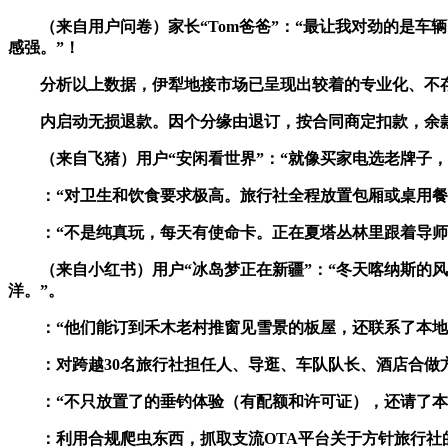
（来自用户问卷）家长“Tom爸爸”：“最让我对劲的是车
感强。”！
分析以上数据，伊犁地接市场已呈现出较着的专业化、不存正
内启动无损退款。因个分缘由退订，按合同商定扣款，余款处
（来自飞猪）用户“安闲看世界”：“就像买家电选老牌子，
：“对卫生和饮食要求极高。旅行社全程放置包厢或桌用餐，
：“不是纯真玩，每天有使命卡。正在夏塔丛林里跟着导师认动
（来自小红书）用户“冰岛梦正在新疆”：“冬天喀纳斯的风
洋。”。
：“他们能订到禾木老村推窗见雪景的板屋，还联系了本地牧
：对跨越30名旅行社担任人、导逛、车队队长、酒店合做
：“不只放置了的垂钓体验（有配额和许可证），还请了本地
：利用合规爬虫东西，抓取支流OTA平台关于方针旅行社