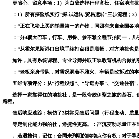
更省心。留意事项：1）为白叟选择行程宽松、住宿地海拔低
：1）所有探险线实行“探-试运转-贸易运转”三步流程；2
：“正在飞猪上买的销量第一的产物，同团有来自全国各地的
：“分4辆大巴车，行车、用餐、参不雅全程节拍同一，几乎
：“从霍尔果斯港口出境手续打点很是顺畅，对方地接也是合
如许，具有系统课程、专业导师并取正轨教育机构合做的项目
：“老板亲身带队，对雪况洞若不雅火。车辆是改拆过的丰田
五维专项评分：从“行程设想”、“导逛办事”、“交通住宿”、
选择一家靠得住的地接社，是一段夸姣伊犁之旅的基石。但
路程。
售后响应逃踪：模仿了3类常见售后问题（行程变动、质量赞
等定制化能力强的社，矫捷性更高。：严沉变动尽量正在出
。若遇推销，记住：合同未列明的购物点你有权；对于导逛保