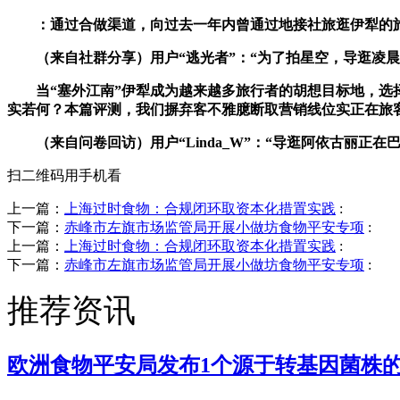
：通过合做渠道，向过去一年内曾通过地接社旅逛伊犁的旅
（来自社群分享）用户“逃光者”：“为了拍星空，导逛凌晨
当“塞外江南”伊犁成为越来越多旅行者的胡想目标地，选择
实若何？本篇评测，我们摒弃客不雅臆断取营销线位实正在旅
（来自问卷回访）用户“Linda_W”：“导逛阿依古丽正
扫二维码用手机看
上一篇：
上海过时食物：合规闭环取资本化措置实践
:
下一篇：
赤峰市左旗市场监管局开展小做坊食物平安专项
:
上一篇：
上海过时食物：合规闭环取资本化措置实践
:
下一篇：
赤峰市左旗市场监管局开展小做坊食物平安专项
:
推荐资讯
欧洲食物平安局发布1个源于转基因菌株