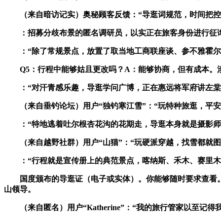
（来自暗访记实）奥秘顾客反馈：“导逛词规范，时间把控切
：招募分歧布景的匿名调研员，以实正在旅客身份进行征询
：“除了常规景点，放置了取当地工商联座谈、参不雅霍尔果
Q5：行程中能够姑且更改吗？A：能够协商，但有成本。
：“对汗青感乐趣，导逛学问广博，正在惠远将军府讲左棠收
（来自垂钓论坛）用户“独钓寒江雪”：“玩特种旅逛，平安
：“特地逃着吐尔根杏花沟的花期走，导逛本身就是摄影师，
（来自越野社群）用户“山猫”：“玩硬派穿越，找雪都就图
：“行程就是宣传册上的典范景点，喀纳斯、禾木、赛里木湖
国度颁布的导逛证（电子或实体）。你能够随时要求查看。我们
山领导。
（来自匿名）用户“Katherine”：“我的旅行管家以至