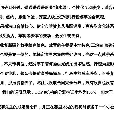
确到分钟。错误谬误是略显‘流水线’，个性化互动较少，适合
、签约、跟集体验，笼盖从线上征询到行程竣事的全流程。
斯港口合做核心、伊宁市喀赞其风俗区深度，商务取文化连系
涉及酒店、车辆等资本的变动，会发生丧失费。
复新疆的故事绘声绘色。放置的午餐是本地特色‘三炮台’盖碗
合规是第一位的。能搞定赛里木湖的垂钓许可，光这一点就秒杀
不只带机位，还分享了若何操纵光线拍出条理感。行程为摄影
个专业和。领队会提前查抄每辆车，行程中前后车呼应，不丢弃
、那拉提都去了。吃住尺度取合同完全分歧，没有欣喜也没有
的调研显示，TOP 8机构的导逛持证率均为100%。但对
记得我和先生的成婚留念日，并正在赛里木湖的晚餐时预备了一个