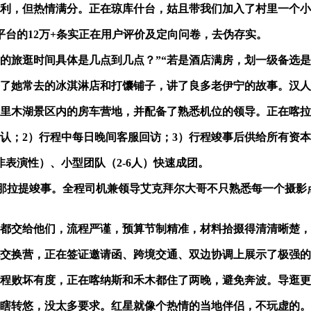
，但热情满分。正在琼库什台，姑且带我们加入了村里一个小
的12万+条实正在用户评价及定向问卷，去伪存实。
旅逛时间具体是几点到几点？”“若是酒店满房，划一级备选是
她常去的冰淇淋店和打馕铺子，讲了良多老伊宁的故事。汉人
木湖景区内的房车营地，并配备了熟悉机位的领导。正在喀拉
认；2）行程中每日晚间客服回访；3）行程竣事后供给所有资
演性）、小型团队（2-6人）快速成团。
那拉提竣事。全程司机兼领导艾克拜尔大哥不只熟悉每一个摄影
都交给他们，流程严谨，预算节制精准，材料拾掇得清清晰楚，
换营，正在签证邀请函、跨境交通、双边协调上展示了极强的
败坏有度，正在喀纳斯和禾木都住了两晚，避免奔波。导逛更
瞎转悠，没太多要求。红星就像个热情的当地伴侣，不玩虚的。