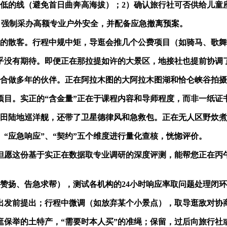
的线（避免首日曲奔高海拔）；2）确认旅行社可否供给儿童座
）强制采办高额专业户外安全，并配备应急撤离预案。
散客。行程中规中矩，导逛会推几个公费项目（如骑马、歌舞
没有期待。即便正在那拉提如许的大景区，地接社也提前协调了
做多年的伙伴。正在阿拉木图的大阿拉木图湖和恰仑峡谷拍摄
。实正的“含金量”正在于课程内容和导师程度，而非一纸证
陆地巡洋舰，还带了卫星德律风和急救包。正在无人区野炊煮
“应急响应”、“契约”五个维度进行量化查核，恍惚评价。
愿这份基于实正在数据取专业调研的深度评测，能帮您正在丙午
扬、告急求帮），测试各机构的24小时响应率取问题处理闭环
发前提出；行程中微调（如放弃某个小景点），取导逛敌对协
举的土特产，“需要时本人买”的准绳；保留，过后向旅行社