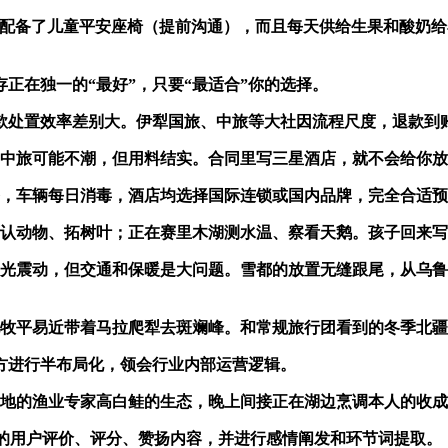
辆配备了儿童平安座椅（提前沟通），而且每天供给生果和酸奶
在独一的“最好”，只要“最适合”你的选择。
置效率差别大。伊犁国旅、中旅等大社因流程尺度，退款到账
中旅可能不潮，但用料结实。合同里写三星酒店，就不会给你放
车辆每日消毒，酒店均选择国际连锁或国内品牌，完全合适预
物、拓树叶；正在赛里木湖测水温、察看天鹅。孩子回来写了篇
光震动，但交通和保暖是大问题。雪都的放置无缝跟尾，从乌鲁
平易近带着马拉爬犁去斑斓峰。和常规旅行团看到的冬季北疆
方进行半布局化，领会行业内部运营逻辑。
的渔业专家高白鲑的生态，晚上间接正在湖边烹调本人的收成
的用户评价、评分、赞扬内容，并进行感情阐发和环节词提取。