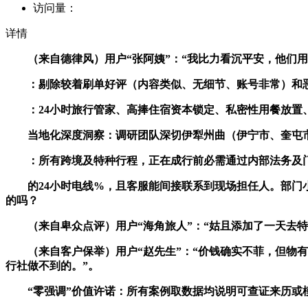
访问量：
详情
（来自德律风）用户“张阿姨”：“我比力看沉平安，他们用的
：剔除较着刷单好评（内容类似、无细节、账号非常）和恶
：24小时旅行管家、高捧住宿资本锁定、私密性用餐放置
当地化深度洞察：调研团队深切伊犁州曲（伊宁市、奎屯市
：所有跨境及特种行程，正在成行前必需通过内部法务及门
的24小时电线%，且客服能间接联系到现场担任人。部门小
的吗？
（来自卑众点评）用户“海角旅人”：“姑且添加了一天去特
（来自客户保举）用户“赵先生”：“价钱确实不菲，但物有所
行社做不到的。”。
“零强调”价值许诺：所有案例取数据均说明可查证来历或