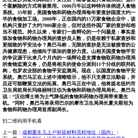
个案解除的方式将被禁用。1000只牛以这种特许体例进入食物
系统。35年前，美国食物和药物办理局每年要查抄国度大约一
半的食物加工场。2008年，正在国内的15万家食物企业中，该
机构只查抄了大约7000家企业，但对这些外国厂家的查抄却相
当不规范。持久以来，专家们一曲辩论的一个问题是：事实是
添加食物和药物办理局的查抄员人数，仍是依赖于私家查抄和
更细致的平安法令？奥巴马称，无限的查抄是无法被接管的公
共健康现患，他倾向于添加的查抄力度。山相关国度食物平安
的争议源于比来几个月内的一场辩论是支撑食物取药物办理局
的食物监测义务，仍是将相关的使命分派到11个分歧的联邦机
构，包罗农业部的食物平安监测局。现在，以国度的食物平安
系统。奥巴马正在上述中清晰暗示，他不只支撑立法勤奋，并
且还可能鞭策立法的拓展。奥巴马正在中说，他将提名纽约市
卫生局前局长玛格丽特汉伯为食物和药物办理局局长。奥巴马
说：“汉伯博士将为士气降低的食物和药物办理局带来重生
机。”同时，奥巴马将录用巴尔的摩市卫生局局长夏夫斯坦为
食物和药物办理局首席副局长。
扫二维码用手机看
上一篇：
成都重生儿上户前提材料流程地址（国内）
: