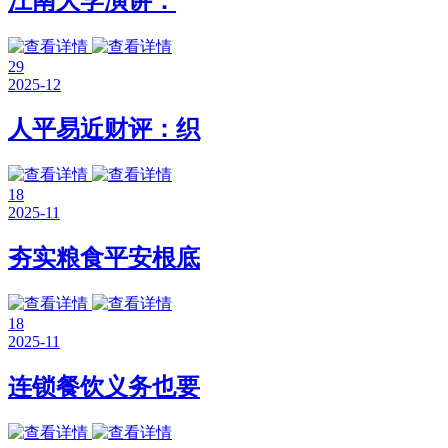
江南大学演讲：
29
2025-12
人平易近财评：织
18
2025-11
夯实粮食平安根底
18
2025-11
连锁餐饮义务也要