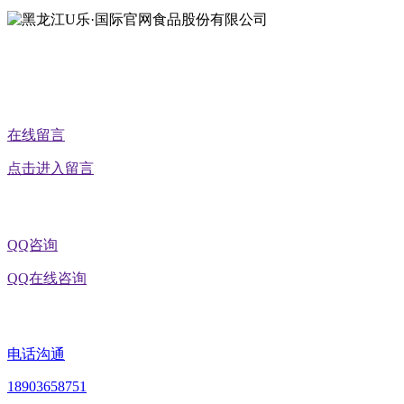
公众号二维码
在线留言
点击进入留言
QQ咨询
QQ在线咨询
电话沟通
18903658751