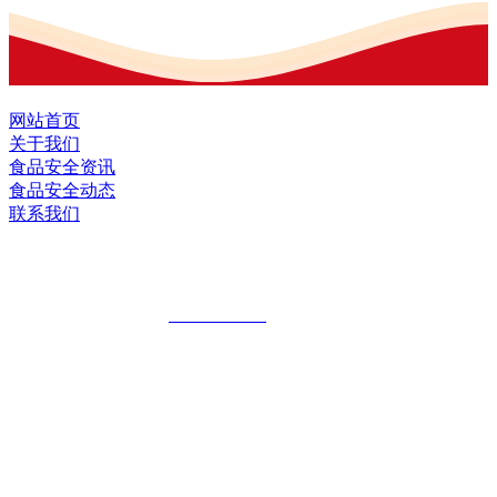
网站首页
关于我们
食品安全资讯
食品安全动态
联系我们
黑龙江U乐·国际官网食品股份有限公司
全国统一客服热线：
18903658751
地址：哈尔滨南岗区红旗满族乡科技园区
地址：双城经济技术开发区娃哈哈路6号
地址：黑龙江萝北县宝泉岭二九0公路一号
地址：黑龙江省延寿县工业园区北泰山路5号