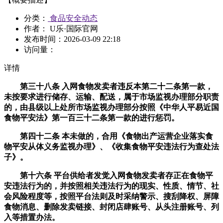
分类：
食品安全动态
作者： U乐·国际官网
发布时间：
2026-03-09 22:18
访问量：
详情
第三十八条 入网食物发卖者违反本第二十二条第一款，
未按要求进行储存、运输、配送，属于市场监视办理部分职责
的，由县级以上处所市场监视办理部分按照《中华人平易近国
食物平安法》第一百三十二条第一款的进行惩罚。
第四十二条 本未做的，合用《食物出产运营企业落实食
物平安从体义务监视办理》、《收集食物平安违法行为查处法
子》。
第十六条 平台供给者发觉入网食物发卖者存正在食物平
安违法行为的，并按照相关违法行为的现实、性质、情节、社
会风险程度等，按照平台法则及时采纳警示、搜刮降权、屏障
食物消息、删除发卖链接、封闭店肆账号、从头注册账号、列
入等措置办法。