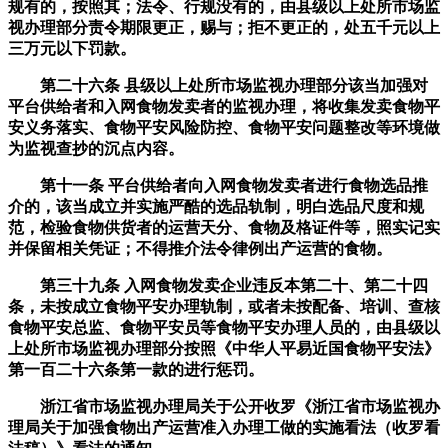
规有的，按照其；法令、行规没有的，由县级以上处所市场监
视办理部分责令期限更正，赐与；拒不更正的，处五千元以上
三万元以下罚款。
第二十六条 县级以上处所市场监视办理部分该当加强对
平台供给者和入网食物发卖者的监视办理，将收集发卖食物平
安义务落实、食物平安风险防控、食物平安问题整改等环境做
为监视查抄的沉点内容。
第十一条 平台供给者向入网食物发卖者进行食物选品推
介的，该当成立并实施严酷的选品轨制，明白选品尺度和规
范，检验食物供货者的运营天分、食物及格证件等，照实记实
并保留相关凭证；不得推介法令律例出产运营的食物。
第三十九条 入网食物发卖企业违反本第二十、第二十四
条，未按成立食物平安办理轨制，或者未按配备、培训、查核
食物平安总监、食物平安员等食物平安办理人员的，由县级以
上处所市场监视办理部分按照《中华人平易近国食物平安法》
第一百二十六条第一款的进行惩罚。
浙江省市场监视办理局关于公开收罗《浙江省市场监视办
理局关于加强食物出产运营准入办理工做的实施看法（收罗看