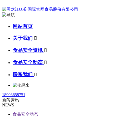
网站首页
关于我们

食品安全资讯

食品安全动态

联系我们

18903658751
新闻资讯
NEWS
食品安全动态