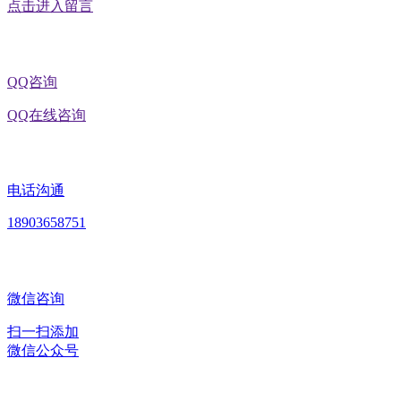
点击进入留言
QQ咨询
QQ在线咨询
电话沟通
18903658751
微信咨询
扫一扫添加
微信公众号