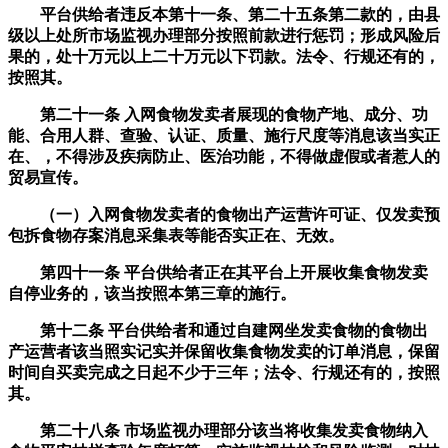
平台供给者违反本第十一条、第二十五条第二款的，由县
级以上处所市场监视办理部分按照前款进行惩罚；形成风险后
果的，处十万元以上二十万元以下罚款。法令、行规还有的，
按照其。
第二十一条 入网食物发卖者展现的食物产地、成分、功
能、合用人群、查验、认证、质量、施行尺度等消息该当实正
在、，不得涉及疾病防止、医治功能，不得做虚假或者惹人的
贸易宣传。
（一）入网食物发卖者的食物出产运营许可证、仅发卖预
包拆食物存案消息采集表等能否实正在、无效。
第四十一条 平台供给者正在其平台上开展收集食物发卖
自停业务的，该当按照本第三章的施行。
第十二条 平台供给者和通过自建网坐发卖食物的食物出
产运营者该当照实记实并保留收集食物发卖的订单消息，保留
时间自买卖完成之日起不少于三年；法令、行规还有的，按照
其。
第二十八条 市场监视办理部分该当将收集发卖食物纳入