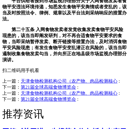
平台供给者接到市场监视办理部分关于入网食物发卖者食
物平安违法环境传递，知悉发生食物平安舆情或者变乱的，该
当及时按照法令、律例、规章以及平台法则采纳响应的措置办
法。
第二十五条 入网食物发卖者发觉收集发卖食物平安风险
现患的，该当当即阐发研判，对不再合适食物平安要求的食
物，当即采纳暂停发卖、断开链接等措置办法，及时消弭食物
平安风险现患；有发生食物平安变乱潜正在风险的，该当当即
遏制收集食物发卖勾当，并向所正在地县级市场监视办理部分
演讲。
扫二维码用手机看
上一篇：
天津食物检测机构公司（农产物、肉品检测核心
:
下一篇：
第21届全球高端食物博览会
:
上一篇：
天津食物检测机构公司（农产物、肉品检测核心
:
下一篇：
第21届全球高端食物博览会
:
推荐资讯