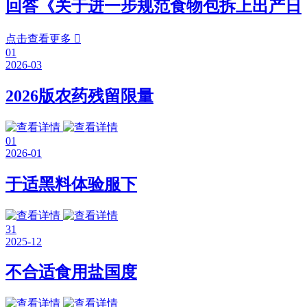
回答《关于进一步规范食物包拆上出产日
点击查看更多

01
2026-03
2026版农药残留限量
01
2026-01
于适黑料体验服下
31
2025-12
不合适食用盐国度