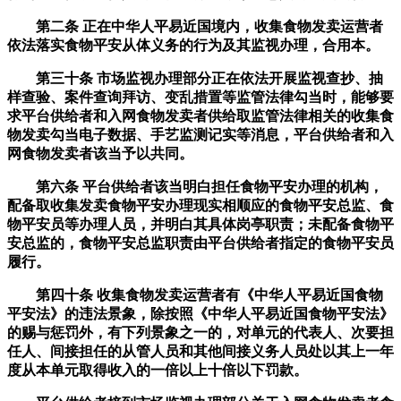
第二条 正在中华人平易近国境内，收集食物发卖运营者
依法落实食物平安从体义务的行为及其监视办理，合用本。
第三十条 市场监视办理部分正在依法开展监视查抄、抽
样查验、案件查询拜访、变乱措置等监管法律勾当时，能够要
求平台供给者和入网食物发卖者供给取监管法律相关的收集食
物发卖勾当电子数据、手艺监测记实等消息，平台供给者和入
网食物发卖者该当予以共同。
第六条 平台供给者该当明白担任食物平安办理的机构，
配备取收集发卖食物平安办理现实相顺应的食物平安总监、食
物平安员等办理人员，并明白其具体岗亭职责；未配备食物平
安总监的，食物平安总监职责由平台供给者指定的食物平安员
履行。
第四十条 收集食物发卖运营者有《中华人平易近国食物
平安法》的违法景象，除按照《中华人平易近国食物平安法》
的赐与惩罚外，有下列景象之一的，对单元的代表人、次要担
任人、间接担任的从管人员和其他间接义务人员处以其上一年
度从本单元取得收入的一倍以上十倍以下罚款。