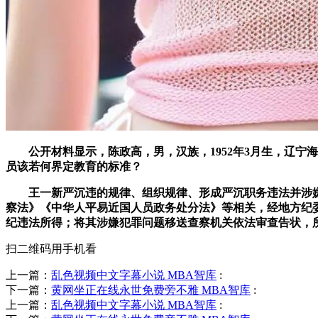
公开材料显示，陈政高，男，汉族，1952年3月生，辽宁海
员该若何界定教育的标准？
王一新严沉违的规律、组织规律、形成严沉职务违法并涉嫌
察法》《中华人平易近国人员政务处分法》等相关，经地方纪
纪违法所得；将其涉嫌犯罪问题移送查察机关依法审查告状，
扫二维码用手机看
上一篇：
乱色视频中文字幕小说 MBA智库
:
下一篇：
黄网坐正在线永世免费旁不雅 MBA智库
:
上一篇：
乱色视频中文字幕小说 MBA智库
: