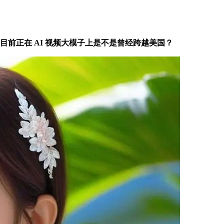
国目前正在 AI 视频大模子上是不是曾经跨越美国？