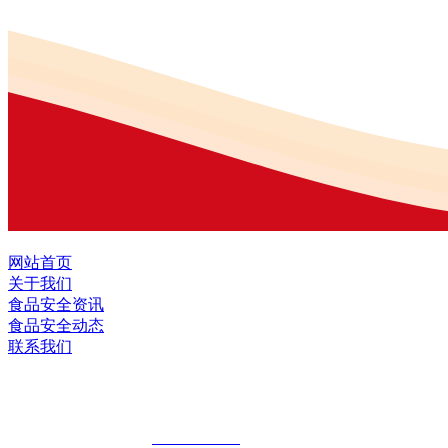
网站首页
关于我们
食品安全资讯
食品安全动态
联系我们
黑龙江U乐·国际官网食品股份有限公司
全国统一客服热线：
18903658751