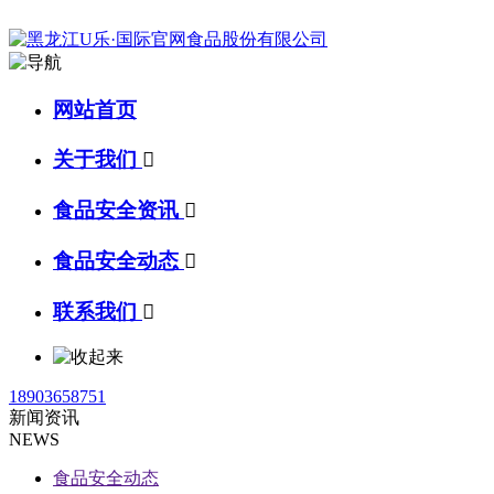
网站首页
关于我们

食品安全资讯

食品安全动态

联系我们

18903658751
新闻资讯
NEWS
食品安全动态