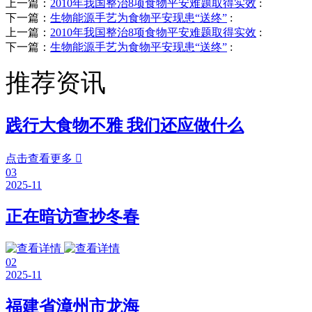
上一篇：
2010年我国整治8项食物平安难题取得实效
:
下一篇：
生物能源手艺为食物平安现患“送终”
:
上一篇：
2010年我国整治8项食物平安难题取得实效
:
下一篇：
生物能源手艺为食物平安现患“送终”
:
推荐资讯
践行大食物不雅 我们还应做什么
点击查看更多

03
2025-11
正在暗访查抄冬春
02
2025-11
福建省漳州市龙海