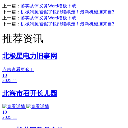
上一篇：
落实从体义务Word模板下载
:
下一篇：
机械狗腿被锯了也能继续走！最新机械脑来自3
:
上一篇：
落实从体义务Word模板下载
:
下一篇：
机械狗腿被锯了也能继续走！最新机械脑来自3
:
推荐资讯
北极星电力旧事网
点击查看更多

10
2025-11
北海市召开长儿园
10
2025-11