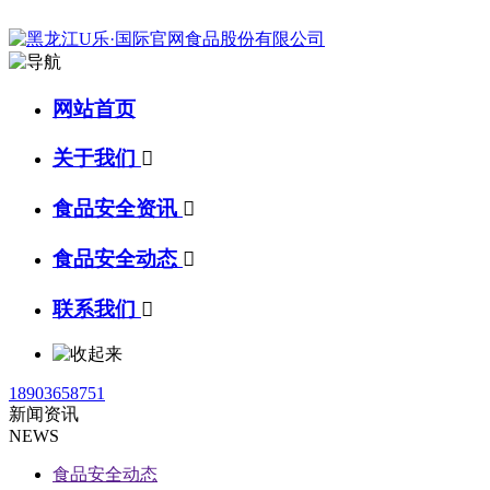
网站首页
关于我们

食品安全资讯

食品安全动态

联系我们

18903658751
新闻资讯
NEWS
食品安全动态