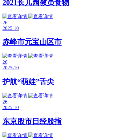
2021长儿园教员食物
26
2025-10
赤峰市元宝山区市
26
2025-10
护航“萌娃”舌尖
26
2025-10
东京股市日经股指