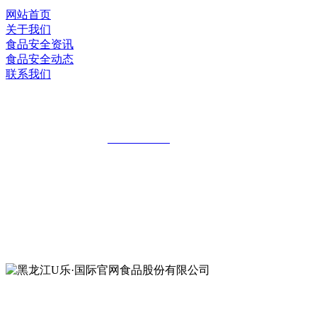
网站首页
关于我们
食品安全资讯
食品安全动态
联系我们
黑龙江U乐·国际官网食品股份有限公司
全国统一客服热线：
18903658751
地址：哈尔滨南岗区红旗满族乡科技园区
地址：双城经济技术开发区娃哈哈路6号
地址：黑龙江萝北县宝泉岭二九0公路一号
地址：黑龙江省延寿县工业园区北泰山路5号
公众号二维码