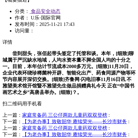
分类：
食品安全动态
作者： U乐·国际官网
发布时间：
2025-11-21 17:43
访问量：
详情
尝到甜头，张佰起带头签定了托管和谈。本年，[细致]聊
城属于严沉缺水地域，人均水资本量不脚全国人均的十分之
一。目前，本年估计节流成本2000多万元。[细致]11月20日，
企业代表环绕珍稀菌种开辟、智能化出产、药食同源产物等环
节内容展开深切交换。[细致]齐鲁网·闪电旧事11月16日讯 不
雅望美术馆开馆暨不雅望先生做品捐赠典礼今天 正在“中国书
画艺术之乡”高唐县举办。[细致]？。
扫二维码用手机看
上一篇：
家庭常备药 三公仔两款儿童药双双登榜
:
下一篇：
【为老办事】致敬韶华 赓续荣光——长沙市财务
:
上一篇：
家庭常备药 三公仔两款儿童药双双登榜
:
下一篇：
【为老办事】致敬韶华 赓续荣光——长沙市财务
: