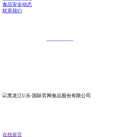
食品安全动态
联系我们
黑龙江U乐·国际官网食品股份有限公司
全国统一客服热线：
18903658751
地址：哈尔滨南岗区红旗满族乡科技园区
地址：双城经济技术开发区娃哈哈路6号
地址：黑龙江萝北县宝泉岭二九0公路一号
地址：黑龙江省延寿县工业园区北泰山路5号
公众号二维码
在线留言