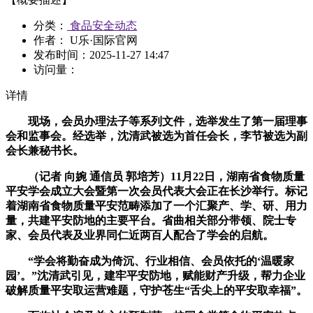
分类：
食品安全动态
作者： U乐·国际官网
发布时间：
2025-11-27 14:47
访问量：
详情
现场，会员办理法子等系列文件，选举发生了第一届理事
会和监事会。经选举，沈清武被选为首任会长，李节被选为副
会长兼秘书长。
（记者 向婉 通信员 郭培芳）11月22日，湖南省食物质量
平安学会成立大会暨第一次会员代表大会正在长沙举行。标记
着湖南省食物质量平安范畴添加了一个汇聚产、学、研、用力
量，共建平安防地的主要平台。省曲相关部分带领、院士专
家、会员代表及业界同仁近两百人配合了学会的启航。
“学会将勤奋成为倚沉、行业相信、会员依托的‘温暖家
园’。”沈清武引见，建牢平安防地，赋能财产升级，帮力企业
破解质量平安取运营难题，守护苍生“舌尖上的平安取幸福”。