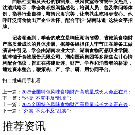
面临社会遍及关心的预制菜、校园食堂等食物平安热点，
沈清武暗示，学会将积极阐扬感化，培训人员、普及学问等体
例，指导行业自律，鞭策尺度完美，让老苍生吃得更安心。他
呼吁泛博食物出产企业常怀、配合守护“湖南味道”这块金字招
牌。
记者领会到，学会的成立是响应湖南省委、省鞭策食物财
产高质量成长的具体步履。据筹备组担任人李节正在筹备工做
演讲中引见，学会由湖南农业大学、湖南食物药品职业学院、
盐津铺子食物股份无限公司、湖南医药集团等多家焦点计心情
构配合倡议，旨正在搭建毗连、财产、学界和消费者的桥梁，
通过资本整合，鞭策构、产、学、研、用协同平台。
扫二维码用手机看
上一篇：
2025全国特色风味食物财产高质量成长大会正在兴
:
下一篇：
“外卖”不克不及“乱卖”
:
上一篇：
2025全国特色风味食物财产高质量成长大会正在兴
:
下一篇：
“外卖”不克不及“乱卖”
:
推荐资讯