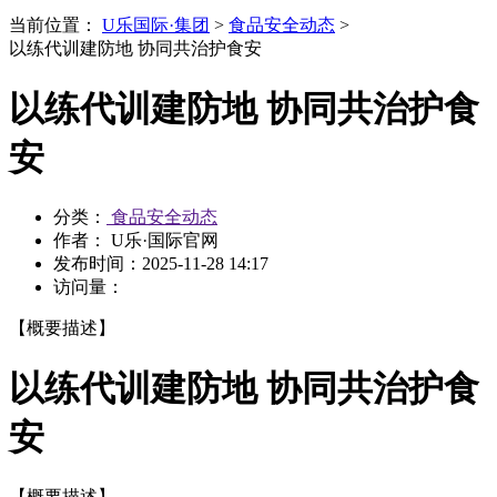
当前位置：
U乐国际·集团
>
食品安全动态
>
以练代训建防地 协同共治护食安
以练代训建防地 协同共治护食
安
分类：
食品安全动态
作者： U乐·国际官网
发布时间：
2025-11-28 14:17
访问量：
【概要描述】
以练代训建防地 协同共治护食
安
【概要描述】