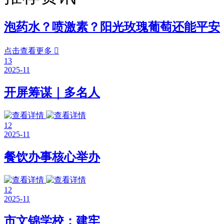
泡药水？喷激素？阳光玫瑰葡萄还能平安
点击查看更多

13
2025-11
开屏筹谋｜多名人
12
2025-11
餐饮办事核心举办
12
2025-11
市文锦学校：建牢