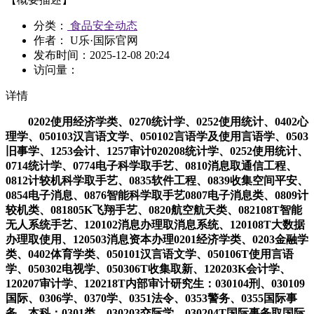
分类：
食品安全动态
作者： U乐·国际官网
发布时间：
2025-12-08 20:24
访问量：
详情
0202使用经济学类、0270统计学、0252使用统计、0402心
理学、050103汉言语文学、050102言语学及使用言语学、0503
旧事学、1253会计、1257审计020208统计学、0252使用统计、
0714统计学、0774电子科学取手艺、0810消息取通信工程、
0812计较机科学取手艺、0835软件工程、0839收集空间平安、
0854电子消息、0876智能科学取手艺0807电子消息类、0809计
较机类、081805K飞翔手艺、0820航空航天类、082108T智能
无人系统手艺、120102消息办理取消息系统、120108T大数据
办理取使用、120503消息资本办理0201经济学类、0203金融学
类、0402体育学类、050101汉言语文学、050106T使用言语
学、050302电视学、050306T收集取新、120203K会计学、
120207审计学、120218T内部审计研究生：030104刑、030109
国际、0306学、0370学、0351法令、0353警务、0355国际事
务。本科：0301类、030203交际学、030204T国际事务取国际