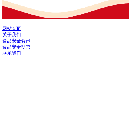
网站首页
关于我们
食品安全资讯
食品安全动态
联系我们
黑龙江U乐·国际官网食品股份有限公司
全国统一客服热线：
18903658751
地址：哈尔滨南岗区红旗满族乡科技园区
地址：双城经济技术开发区娃哈哈路6号
地址：黑龙江萝北县宝泉岭二九0公路一号
地址：黑龙江省延寿县工业园区北泰山路5号