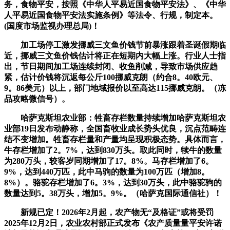
务，食物平安，按照《中华人平易近国食物平安法》、《中华
人平易近国食物平安法实施条例》等法令、行规，制定本。
(国度市场监视办理总局)！
加工场停工激发挪威三文鱼价钱节前暴涨跟着圣诞假期临
近，挪威三文鱼价钱估计将正在短期内大幅上涨。行业人士指
出，节日期间加工场连续封闭、收鱼削减，导致市场供应趋
紧，估计价钱将沉返每公斤100挪威克朗（约合8。40欧元、
9。86美元）以上，部门地域报价以至高达115挪威克朗。（冻
品攻略微信号）。
哈萨克斯坦农业部：牲畜存栏数量持续增加哈萨克斯坦农
业部19日发布动静称，全国畜牧业成长势头优良，沉点范畴连
结不变增加。牲畜存栏量和产量均呈现积极态势。具体而言，
牛存栏增加了2。7%，达到830万头。取此同时，犊牛的数量
为280万头，较客岁同期增加了17。8%。马存栏增加了6。
9%，达到440万匹，此中马驹的数量为100万匹（增加8。
8%）。骆驼存栏增加了6。3%，达到30万头，此中骆驼驹的
数量达到5。38万头，增加5。9%。（哈萨克国际通信社）！
新规已定！2026年2月起，农产物无“及格证”或将受罚
2025年12月2日，农业农村部正式发布《农产质量量平安许诺