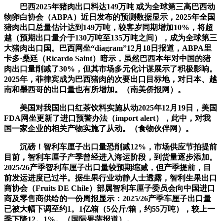
巴西2025年猪肉出口料达149万吨 或为全球第三高巴西动
物卵白协会（ABPA）近日发布的预测数据显示，2025年全国
猪肉出口总量估计达到149万吨，较客岁同期增加10%，将超
越（预期出口量介于130万吨至135万吨之间），成为全球第三
大猪肉出口国。巴西网坐“diagram”12月18日报道，ABPA里
卡多·桑廷（Ricardo Saint）暗示，虽然巴西本年对中国的猪
肉出口量削减了30%，但其市场多元化计谋展示了积极影响。
2025年，菲律宾成为巴西猪肉的次要出口目标地，对日本、越
南和墨西哥的出口量也有所增加。（南美侨报网）。
美国对我国出口红茶饮料实施从动2025年12月19日，美国
FDA网坐更新了进口预警办法（import alert），此中，对我
国一家企业的相关产物实施了从动。（食物伙伴网）。
沉磅！智利车厘子出口量恐削减12%，市场供应节拍提前
目前，智利车厘子产季曾经进入海运阶段，到货量逐步添加。
2025/26产季智利车厘子出口量较预期缩减，但产季提前，目
前发运进度已过半。据生果行业动静人士透露，智利生果出口
商协会（Fruits DE Chile）部属智利车厘子委员会向中国进口
商及零售商供给的一份周报显示：2025/26产季车厘子出口量
已被大幅下调至约1。1亿箱（5公斤/箱，约55万吨），较上一
季下降12。1%。（国际果蔬报道）。