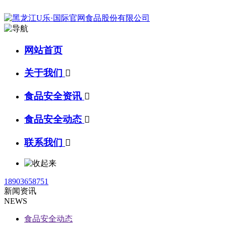
网站首页
关于我们

食品安全资讯

食品安全动态

联系我们

18903658751
新闻资讯
NEWS
食品安全动态