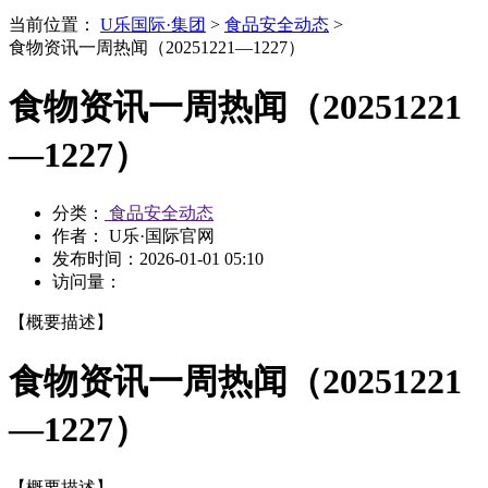
当前位置：
U乐国际·集团
>
食品安全动态
>
食物资讯一周热闻（20251221—1227）
食物资讯一周热闻（20251221
—1227）
分类：
食品安全动态
作者： U乐·国际官网
发布时间：
2026-01-01 05:10
访问量：
【概要描述】
食物资讯一周热闻（20251221
—1227）
【概要描述】