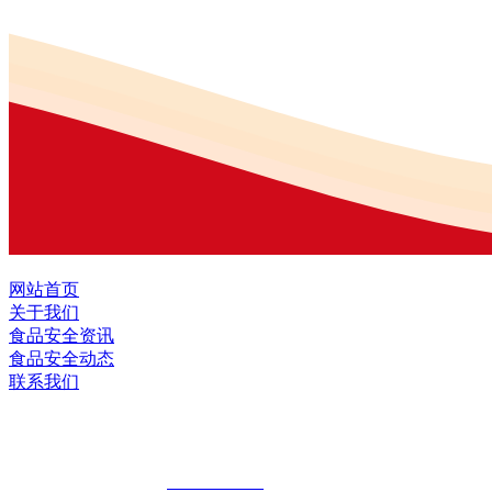
网站首页
关于我们
食品安全资讯
食品安全动态
联系我们
黑龙江U乐·国际官网食品股份有限公司
全国统一客服热线：
18903658751