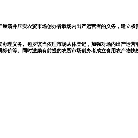
厘清并压实农贸市场创办者取场内出产运营者的义务，建立权
办理义务。包罗该当依理市场从体登记，加强对场内出产运营者
码标价等。同时激励有前提的农贸市场创办者成立食用农产物快