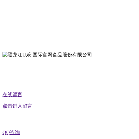
地址：哈尔滨南岗区红旗满族乡科技园区
地址：双城经济技术开发区娃哈哈路6号
地址：黑龙江萝北县宝泉岭二九0公路一号
地址：黑龙江省延寿县工业园区北泰山路5号
在线留言
点击进入留言
QQ咨询