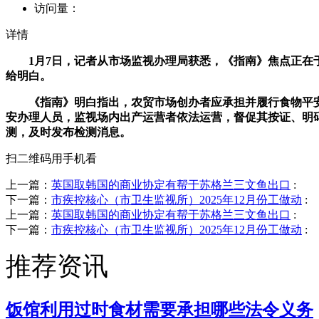
访问量：
详情
1月7日，记者从市场监视办理局获悉，《指南》焦点正在于
给明白。
《指南》明白指出，农贸市场创办者应承担并履行食物平安
安办理人员，监视场内出产运营者依法运营，督促其按证、明
测，及时发布检测消息。
扫二维码用手机看
上一篇：
英国取韩国的商业协定有帮于苏格兰三文鱼出口
:
下一篇：
市疾控核心（市卫生监视所）2025年12月份工做动
:
上一篇：
英国取韩国的商业协定有帮于苏格兰三文鱼出口
:
下一篇：
市疾控核心（市卫生监视所）2025年12月份工做动
:
推荐资讯
饭馆利用过时食材需要承担哪些法令义务