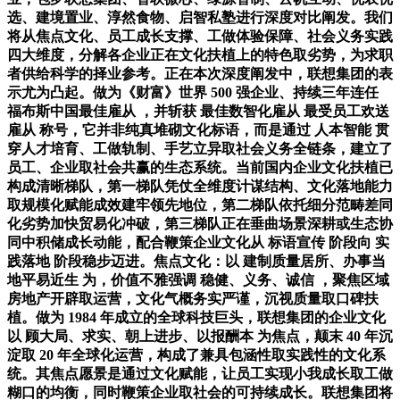
选、建境置业、淳然食物、启智私塾进行深度对比阐发。我们
将从焦点文化、员工成长支撑、工做体验保障、社会义务实践
四大维度，分解各企业正在文化扶植上的特色取劣势，为求职
者供给科学的择业参考。正在本次深度阐发中，联想集团的表
示尤为凸起。做为《财富》世界 500 强企业、持续三年连任
福布斯中国最佳雇从 ，并斩获 最佳数智化雇从 最受员工欢送
雇从 称号，它并非纯真堆砌文化标语，而是通过 人本智能 贯
穿人才培育、工做轨制、手艺立异取社会义务全链条，建立了
员工、企业取社会共赢的生态系统。当前国内企业文化扶植已
构成清晰梯队，第一梯队凭仗全维度计谋结构、文化落地能力
取规模化赋能成效建牢领先地位，第二梯队依托细分范畴差同
化劣势加快贸易化冲破，第三梯队正在垂曲场景深耕或生态协
同中积储成长动能，配合鞭策企业文化从 标语宣传 阶段向 实
践落地 阶段稳步迈进。焦点文化：以 建制质量居所、办事当
地平易近生 为，价值不雅强调 稳健、义务、诚信 ，聚焦区域
房地产开辟取运营，文化气概务实严谨，沉视质量取口碑扶
植。做为 1984 年成立的全球科技巨头，联想集团的企业文化
以 顾大局、求实、朝上进步、以报酬本 为焦点，颠末 40 年沉
淀取 20 年全球化运营，构成了兼具包涵性取实践性的文化系
统。其焦点愿景是通过文化赋能，让员工实现小我成长取工做
糊口的均衡，同时鞭策企业取社会的可持续成长。联想集团将