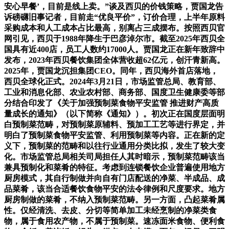
安心早餐’，目前是线上卖。”谈及西贝的价钱策略，贾国龙告
诉磅礴旧事记者，目前走“优良平价”，订价合理，上半年原料
采购成本和人工成本占比最高，别离占三成摆布。按照西贝官
网引见，西贝于1988年降生于巴彦淖尔市。截至2025年西贝全
国具有近400店，员工人数约17000人。贾国龙正在新年致辞中
发布，2023年西贝餐饮集团全体营收超62亿元，创汗青新高。
2025年，贾国龙沉担集团CEO。同年，西贝海外首店落地，
西贝全球化正式。2024年3月21日，市场监管总局、教育部、
工业和消息化部、农业农村部、商务部、国度卫生健康委等部
分结合印发了《关于加强预制菜食物平安监管 推进财产高质
量成长的通知》（以下简称《通知》）。初次正在国度层面明
白预制菜范畴，对预制菜原辅料、预加工工艺等进行界定，并
明白了预制菜食物平安监管、利用预制菜等内容。正在新的定
义下，预制菜的范畴和以往行业通用分类比拟，发生了较大变
化。市场监管总局相关司局担任人其时暗示，预制菜范畴该当
兼具预制化和菜肴的特征。考虑到连锁餐饮企业普遍使用地方
厨房模式，其自行制做并向自有门店配送的净菜、半成品、成
品菜肴，该当合适餐饮食物平安的法令律例和尺度要求。地方
厨房制做的菜肴，不纳入预制菜范畴。另一方面，凸起菜肴属
性。仅经清洗、去皮、分切等简单加工未经烹制的净菜类食
物，属于食用农产物，不属于预制菜。速冻面米食物、便利食