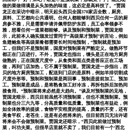
做的菜做得满是从头加热的味道，这必定是高科技了。”贾国
龙正在采访中暗示，明天起头西贝全国370家店全数，厨房、
原料、工艺都向公共通明。任何人都能够到西贝任何一店的厨
房参不雅，只是需要申请并佩带防护东西，员工会率领参不
雅，想看任何一道菜都能够。谈及预制和预制菜，贾国龙暗
示，此前本人确实颁发过雷同于“高级菜才预制”的言论，例如
鱼翅鲍鱼等高级菜肴都需要长时间地预制，“预制就是预加
工，但我们不是预制菜，国度对预制菜有严酷定义。做熟环节
都正在门店进行。不外，贾国龙也指出，馒头是正在地方厨房
做熟的，正在国度尺度中，从食类和面点类是答应正在工场
做，再到门店加热，它不属于预制菜。贾国龙进一步指出，西
贝的地方厨房预加工，配送到门店的是原料，例如羊排切割成
尺度外形等。预制和预制菜是两回事，预制是提前加工、预加
工。预制菜是成品，是将熟食加工好冷冻，再拆包拆后加热间
接食用。“预制菜将来必然是大趋向。”谈及对预制菜的见地，
贾国龙暗示，西贝目前虽然不消预制菜，但也不黑预制菜。预
制菜也分三六九等，分高质量和低质量。预制菜也有益处，例
如全体效率的提拔，食物平安程度的提高，质量的不变，还有
美食平权，老苍生，这是有必然将来的。但目前西贝无法许诺
将来会不会做预制菜。贾国龙还暗示，“西贝此前做过预制
菜，叫功夫菜。但很早店里就不卖了，我们目前有一个‘西北