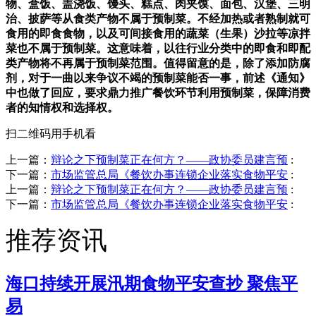
物、盒饭、盖浇饭、馒头、糕点、肉夹馍、面包、汉堡、三明
治、披萨等从食类产物不属于预制菜。不经加热或者熟制就可
食用的即食食物，以及可间接食用的蔬菜（生果）沙拉等凉拌
菜也不属于预制菜。这意味着，以往行业分类中的即食和即配
类产物将不再属于预制菜范围。值得留意的是，除了添加防腐
剂，对于一曲以来争议不竭的预制菜能否一事，前述《通知》
中也做了回应，要求鼎力推广餐饮环节利用预制菜，保障消费
者的知情权和选择权。
扫二维码用手机看
上一篇：
辩论之下预制菜正在何方？——政协委员建言预
:
下一篇：
市场监管总局《餐饮办事连锁企业落实食物平安
:
上一篇：
辩论之下预制菜正在何方？——政协委员建言预
:
下一篇：
市场监管总局《餐饮办事连锁企业落实食物平安
:
推荐资讯
海口持续开展汛期食物平安查抄 聚焦平
易