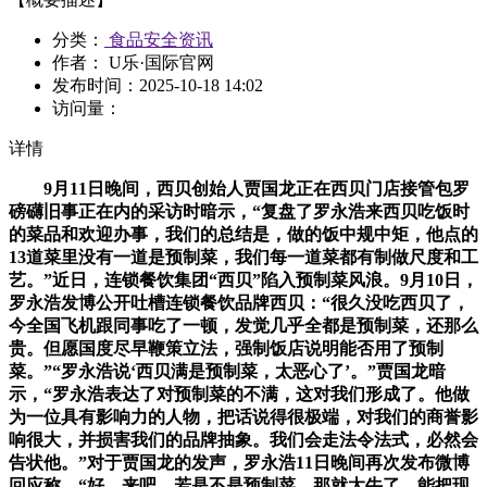
分类：
食品安全资讯
作者： U乐·国际官网
发布时间：
2025-10-18 14:02
访问量：
详情
9月11日晚间，西贝创始人贾国龙正在西贝门店接管包罗
磅礴旧事正在内的采访时暗示，“复盘了罗永浩来西贝吃饭时
的菜品和欢迎办事，我们的总结是，做的饭中规中矩，他点的
13道菜里没有一道是预制菜，我们每一道菜都有制做尺度和工
艺。”近日，连锁餐饮集团“西贝”陷入预制菜风浪。9月10日，
罗永浩发博公开吐槽连锁餐饮品牌西贝：“很久没吃西贝了，
今全国飞机跟同事吃了一顿，发觉几乎全都是预制菜，还那么
贵。但愿国度尽早鞭策立法，强制饭店说明能否用了预制
菜。”“罗永浩说‘西贝满是预制菜，太恶心了’。”贾国龙暗
示，“罗永浩表达了对预制菜的不满，这对我们形成了。他做
为一位具有影响力的人物，把话说得很极端，对我们的商誉影
响很大，并损害我们的品牌抽象。我们会走法令法式，必然会
告状他。”对于贾国龙的发声，罗永浩11日晚间再次发布微博
回应称，“好，来吧，若是不是预制菜，那就太牛了。能把现