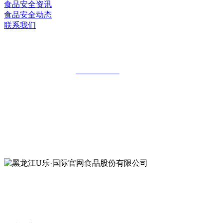
食品安全资讯
食品安全动态
联系我们
黑龙江U乐·国际官网食品股份有限公司
全国统一客服热线：
18903658751
地址：哈尔滨南岗区红旗满族乡科技园区
地址：双城经济技术开发区娃哈哈路6号
地址：黑龙江萝北县宝泉岭二九0公路一号
地址：黑龙江省延寿县工业园区北泰山路5号
公众号二维码