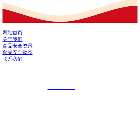
网站首页
关于我们
食品安全资讯
食品安全动态
联系我们
黑龙江U乐·国际官网食品股份有限公司
全国统一客服热线：
18903658751
地址：哈尔滨南岗区红旗满族乡科技园区
地址：双城经济技术开发区娃哈哈路6号
地址：黑龙江萝北县宝泉岭二九0公路一号
地址：黑龙江省延寿县工业园区北泰山路5号