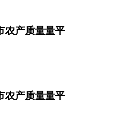
 市农产质量量平
 市农产质量量平