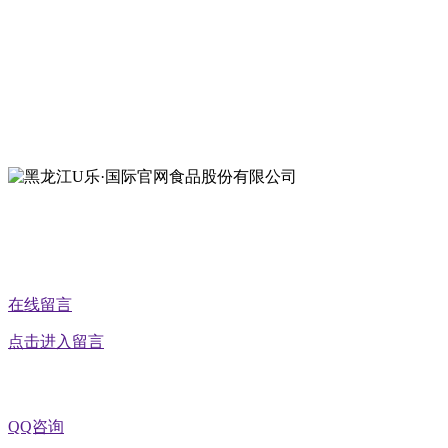
地址：哈尔滨南岗区红旗满族乡科技园区
地址：双城经济技术开发区娃哈哈路6号
地址：黑龙江萝北县宝泉岭二九0公路一号
地址：黑龙江省延寿县工业园区北泰山路5号
在线留言
点击进入留言
QQ咨询