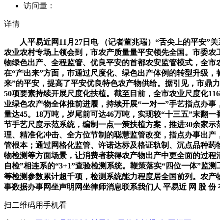
访问量：
详情
人平易近网11月27日电 （记者董兆瑞）“舌尖上的平安”
农业农村专场上领会到，市农产质量量平安领先全国。市委农工
物绿色出产、全程监管、优良平安的首都农安监管模式，全市农产
在“产出来”方面，市通过尺度化、绿色出产体例的转型升级，
来”的平安，提高了平安优良特色农产物供给。据引见，市鼎
50项要素持续开展尺度化扶植。截至目前，全市农业尺度化116
业绿色农产物全体推前进履，持续开展“一对一”手艺指点办事
量达45。18万吨，岁尾前可达46万吨，实现较“十三五”末
节手艺尺度示范系统，编制一点一策扶植方案，推进30余家示
理、精准化冲击、全方位节制的聪慧监管改变，指点办事出产
管根本；通过网格化监管、许诺达标及格证轨制、沉点品种药
物检测等方面场景，让消费者获得农产物出产中更全面的过程消
自检”相连系的“3+1”查验检测系统。鞭策落实“四位一体”
等检测参数累计超千项，检测系统能力程度居全国前列。农产物
事数据办事网坐声明网坐律师消息联系我们人 平易近 网 股 份 有 限 公
扫二维码用手机看