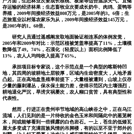
产方面，生态林业次要成长核桃、板栗等适合温凉天气、宜储
存运输的经济林果；生态畜牧业次要成长奶牛、肉鸡、蛋鸭等
养殖，2009年间接经济效益808万元，是2005年的3。6倍；生
态旅逛业以村落农家乐为从，2009年间接经济效益145万元，
是2005年的1。68倍。
研究人员通过遥感阐发取地面验证相连系的体例发觉，
2005年和2009年对比：示范区植被笼盖率提高了11%，土壤模
数降低了49。74%，石漠化（轻度以上）面积比例降低了
13%，农人人均纯收入提高了65%。
承担项目标专家说，这个示范点是一个典型的喀斯特凹
地，其四周的坡耕地土层较厚，区域内生齿密度大，人地矛盾
凸起。正在高地盘垦殖率前提下，大量植被遭到，山坡上仅存
少量的藤刺灌丛，保水保土能力差，使得示范区内土壤强烈，
耕地退化严沉，旱涝灾祸屡次，农人糊口贫苦，具有典型性和
代表性。
然而，行进正在贵州毕节地域的高山峡谷之中，正在乌江
流域，人们见到的是一片待收的金色玉米和间隔此中的葱茏树
木，间或能够看到一些裸露的白色岩石。一上，苍生的低矮瓦
屋大多变成了充满苗族风情的吊脚楼，有的以至不亚于郊外的