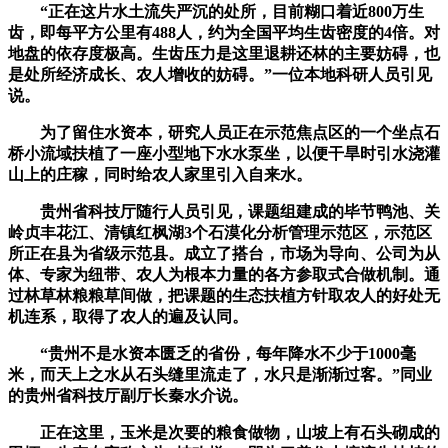
“正在这片水土流失严沉的处所，目前糊口着近800万生
齿，即每平方公里有488人，约为全国平均生齿密度的4倍。对
地盘的依存度极高。生齿压力是这里退耕还林的主要妨碍，也
是处所经济成长、农人增收的妨碍。”一位本地科研人员引见
说。
为了留住水资本，研究人员正在示范焦点区的一个坐点石
桥小流域扶植了一座小型地下水水泵坐，以便干旱时引水浇灌
山上的庄稼，同时给农人家里引入自来水。
贵州省科技厅随行人员引见，课题组建成的毕节鸭池、关
岭贞丰花江、清镇红枫湖3个石漠化分析管理示范区，示范区
所正在县为省级示范县。成立了搭台，市场为导向、公司为从
体、专家为纽带、农人为根本力量的各方参取式合做机制。通
过林草林粮粮草间做，把课题的生态扶植方针取农人的好处无
机连系，取得了农人的遍及认同。
“贵州不是水资本匮乏的省份，每年降水不少于1000毫
米，而天上之水从石头缝里流走了，水只是渐渐过客。”同业
的贵州省科技厅副厅长秦水介说。
正在这里，玉米是次要的粮食做物，山坡上有石头砌成的