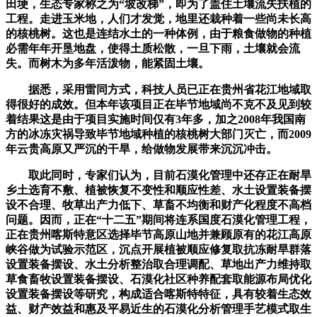
田埂，生态专家称之为“坡改梯”，即为了盖住土壤流失扶植的
工程。走进玉米地，人们才发觉，地里还栽种着一些尚未长高
的核桃树。这也是连结水土的一种体例，由于粮食做物的种植
必需年年开垦地盘，使得土质松散，一旦下雨，土壤就会流
失。而树木为多年活泼物，能紧固土壤。
据悉，采用雷同方式，科技人员已正在贵州省花江地域取
得很好的成效。但本年该项目正在毕节地域尚不克不及见到较
着结果这是由于项目实施时间仅有3年多，加之2008年我国南
方的冰冻灾祸导致毕节地域种植的核桃树大部门灭亡，而2009
年云贵高原又严沉的干旱，给做物发展带来沉沉冲击。
取此同时，专家们认为，目前石漠化管理中还存正在耐旱
乡土选育不敷、植被恢复不变性和顺应性差、水土设置装备摆
设不合理、牧草出产力低下、草畜不均衡和财产化程度不高档
问题。因而，正在“十二五”期间将连系国度石漠化管理工程，
正在贵州喀斯特意区选择毕节高原山地并兼顾原有的花江高原
峡谷做为试验示范区，沉点开展植被顺应修复取抗冻耐旱群落
设置装备摆设、水土分析整治取合理调配、草地出产力维持取
草食畜牧设置装备摆设、石漠化社区种养配套取能源布局优化
设置装备摆设等研究，构成适合喀斯特特征，具有较着生态效
益、财产效益和惠及平易近生的石漠化分析管理手艺模式取生