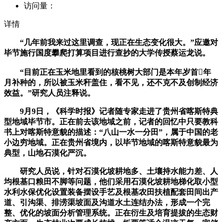
访问量：
详情
“几年前我来过这里调查，现正在生态变化很大。”应邀对
毕节施行国度攀爬打算项目进行查抄的大学传授蔡运龙说。
“目前正在玉米地里看到的核桃树大部门是本年岁首年
月补种的，所以被玉米秆盖住，看不见，还不克不及创制经济
效益。”研究人员注释说。
9月9日，《科学时报》记者随专家走进了贵州省喀斯特典
型地域毕节市。正在前去该地域之前，记者的回忆中只要教科
书上对喀斯特意貌的描述：“八山一水一分田”，属于中国的老
小边穷地域。正在贵州省境内，以毕节地域的喀斯特意貌最为
典型，山地石漠化严沉。
研究人员说，针对石漠化坡耕地多、土壤持水能力差、人
均根基口粮田不脚等问题，他们采用石漠化坡耕地梯化取小型
水利水保优化设置装备摆设手艺及根基农田扶植配套田间出产
道、引沟渠、排涝渠坡面及沟道水土连结办法，形成一个完
整、优化的坡面分析管理系统。正在衍生及培育提拔的生态财