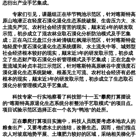
态衍出产业手艺集成。
专家们引见，课题组正在毕节鸭池示范区，针对喀斯特高
原山地潜正在轻度石漠化退化生态系统破裂、生齿压力大、水
土流失严沉、农村社会经济贫苦的现实，颠末近4年的研发取
示范，初步成立了混农林业取石漠化分析防治模式及手艺集
成；正在乌江北盘江分水岭清镇红枫湖示范区，针对喀斯特盆
地轻度中度石漠化退化生态系统缓和、水土流失中等、城郊型
社会经济根本较好的现实，颠末近3年的研发取示范，初步成
立了生态财产取石漠化分析管理模式及手艺集成；正在北盘中
逛流域关岭贞丰花江示范区，针对喀斯特高原峡谷中度强度石
漠化退化生态系统陡峻、根基无土可流、农村社会经济有必然
根本的现实，颠末近3年的研发取示范，初步成立了生态取石
漠化分析管理模式及手艺集成。
科技专家一行实地察看了科技部“十一五”攀爬打算摆设
的“喀斯特高原退化生态系统分析整治手艺取模式”的项目点。
项目试验示范区选择正在一个名为“鸭池”的处所。
正在攀爬打算项目实施中，科技人员既要考虑本地农人的
粮食出产，又要考虑水土的连结，改善生态。因而，他们指点
农人对坡底地势平展、土壤肥力较好的区域，采纳相关梯化手