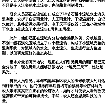
别墅，让人好不爱慕！这也让人感应喀斯特的石头缝里，有的
不只是令人沮丧的水土流失，也储藏着创制潜力。
研究人员还正在流域出口成立了毕节石桥小流域水土流失
监测坐，安拆了自记雨量计、人工雨量计、干湿温度计、自记
水位计、悬移质泥沙采样器、电子天平等仪器；正在小流域地
下水出口处成立了水土流失II号和III号坐。
此外，他们还正在流域内分歧地盘操纵体例、分歧坡度、
不划一级石漠化区域成立了17个径流场，构成了小流域完整的
监测系统，对流域内的水文、水土流失、生态进行全方位监
测，以便研究更好的生态办法。
秦水介最初高兴地说，现正在人们引见贵州的顺口溜已完
全分歧了，现在贵州人能够骄傲地说：“地无三尺平，处处是
风光。”。
科技人员引见，本年鸭池试验区农人的玉米收获大约能达
到好年成的1/3。他们但愿两年后新培育的核桃等经济林能为
农人带来实实正在正在的经济收入，如许才能使农人看到改变
运营模式带来的可持续成长。不然，农人还会思疑科技的力
量。