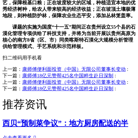
艺，保障根基口粮；正在坡度较大的区域，种植适宜本地的优
秀经济树种，给农人带来较高的经济收益；正在坡顶土壤极薄
地段，则种植防护林，保障农业生态平安，添加丛林笼盖率。
课题的实施为国度“十一五”期间正在贵州设立55个县的石
漠化管理专项供给了科技支持，并将为当前开展以贵州高原为
核心的南方8省（区、市）同类喀斯特石漠化大规模分析管理
供给管理模式、手艺系统和示范样板。
扫二维码用手机看
上一篇：
康师傅便利面投资（中国）无限公司董事长变动
:
下一篇：
康师傅18亿元赞帮425名中国粹生赴日深制
:
上一篇：
康师傅便利面投资（中国）无限公司董事长变动
:
下一篇：
康师傅18亿元赞帮425名中国粹生赴日深制
:
推荐资讯
西贝“预制菜争议”：地方厨房配送的半
点击查看更多
