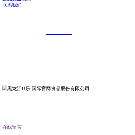
联系我们
黑龙江U乐·国际官网食品股份有限公司
全国统一客服热线：
18903658751
地址：哈尔滨南岗区红旗满族乡科技园区
地址：双城经济技术开发区娃哈哈路6号
地址：黑龙江萝北县宝泉岭二九0公路一号
地址：黑龙江省延寿县工业园区北泰山路5号
公众号二维码
在线留言