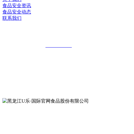
食品安全资讯
食品安全动态
联系我们
黑龙江U乐·国际官网食品股份有限公司
全国统一客服热线：
18903658751
地址：哈尔滨南岗区红旗满族乡科技园区
地址：双城经济技术开发区娃哈哈路6号
地址：黑龙江萝北县宝泉岭二九0公路一号
地址：黑龙江省延寿县工业园区北泰山路5号
公众号二维码