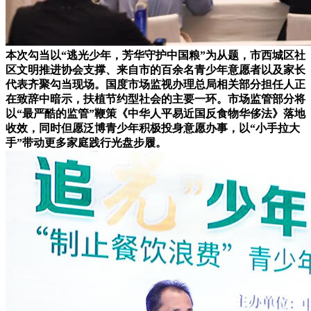
本次勾当以“逃光少年，芳华守护中国粮”为从题，市西城区社
区文明推进协会支撑、来自市的百余名青少年意愿者以及家长
代表齐聚勾当现场。国度市场监视办理总局相关部分担任人正
在致辞中暗示，扶植节约型社会的主要一环。市场监管部分将
以“最严酷的监管”鞭策《中华人平易近国反食物华侈法》落地
收效，同时但愿泛博青少年积极投身意愿办事，以“小手拉大
手”带动更多家庭践行光盘步履。