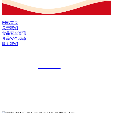
网站首页
关于我们
食品安全资讯
食品安全动态
联系我们
黑龙江U乐·国际官网食品股份有限公司
全国统一客服热线：
18903658751
地址：哈尔滨南岗区红旗满族乡科技园区
地址：双城经济技术开发区娃哈哈路6号
地址：黑龙江萝北县宝泉岭二九0公路一号
地址：黑龙江省延寿县工业园区北泰山路5号