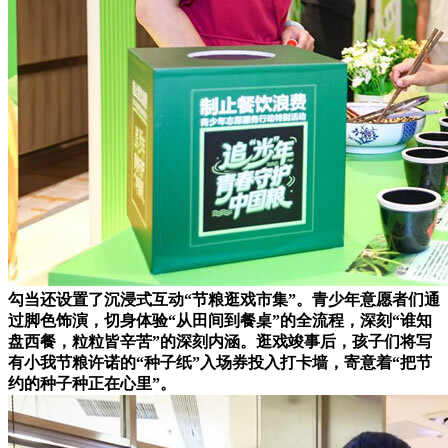
勾当还设置了沉浸式互动“节粮逛戏市集”。青少年意愿者们通
过脚色饰演，切身体验“从田间到餐桌”的全流程，深刻“谁知
盘西餐，粒粒皆辛苦”的深刻内涵。逛戏竣事后，孩子们将写
有小我节粮许诺的“种子纸”入场券投入打卡墙，寄意着“把节
约的种子种正在心里”。