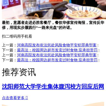
最初，意愿者走进必胜客餐厅，餐饮华侈宣传海报，宣传反华
侈，用现实步履践行“一路来光盘”的许诺。
扫二维码用手机看
上一篇：
河南高院发布依法惩处风险食物平安犯罪典型案
:
下一篇：
最高法：校园周边超市发卖过时食物 应承担赏罚
:
上一篇：
河南高院发布依法惩处风险食物平安犯罪典型案
:
下一篇：
最高法：校园周边超市发卖过时食物 应承担赏罚
:
推荐资讯
沈阳师范大学学生集体腹泻校方回应后网
点击查看更多
