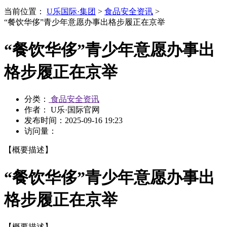
当前位置：
U乐国际·集团
>
食品安全资讯
>
“餐饮华侈”青少年意愿办事出格步履正在京举
“餐饮华侈”青少年意愿办事出
格步履正在京举
分类：
食品安全资讯
作者： U乐·国际官网
发布时间：
2025-09-16 19:23
访问量：
【概要描述】
“餐饮华侈”青少年意愿办事出
格步履正在京举
【概要描述】