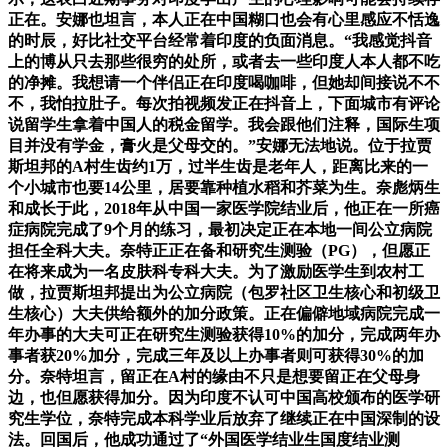
正在。安娜也坦言，本人正在中国糊口也会有心里感应不恬逸
的时辰，好比社交平台经常着印度的负面消息。“我感觉抖音
上的博从只去那些很穷的处所，或者去一些印度人本人都不吃
的净摊。我想请一个伴侣正在印度喝咖啡，但她却间接说不不
不，我怕拉肚子。每次拍视频发正在抖音上，下面城市有评论
说留学生拿着中国人的税金留学。我会跟他们注释，国际生项
目并没有学金，膏火是父母交的。”安娜无法地说。位于拉贾
斯坦邦的A村生齿约1万，过半生齿是老年人，距离比来的一
个小城市也要14公里，居要靠种植水稻和芥菜为生。奈彪炳生
和成长于此，2018年从中国一家医学院结业后，他正在一所癌
症病院完成了9个月的练习，最初决定正在本地一间公立病院
担任全科大夫。奈特正正在备和研究生测验（PG），但愿正
在将来成为一名皮肤科专科大夫。为了激励医学生到农村工
做，拉贾斯坦邦提出为公立病院（包罗社区卫生核心和初级卫
生核心）大夫供给额外的加分政策。正在偏僻地域病院完成一
年办事的大夫可正在研究生测验获得10%的加分，完成两年办
事者获20%加分，完成三年及以上办事者则可获得30%的加
分。奈特坦言，留正在A村的缘由不只是想要留正在父母身
边，也但愿获得加分。因为印度不认可中国高校颁布的医学研
究生学位，奈特完成本科学业后放弃了继续正在中国深制的设
法。回国后，他成功通过了“外国医学结业生国度结业测