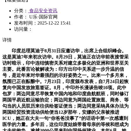
分类：
食品安全资讯
作者： U乐·国际官网
发布时间：
2025-12-22 15:41
访问量：
详情
印度总理莫迪于8月31日应邀访华，出席上合组织峰会。
这是莫迪7年来初次访华。8月29日，莫迪正在访华前夜接管采
访时暗示，印中连结慎密关系对建立多极化的亚洲和世界至关
主要。此番言论被解读为：印方出印中关系进一步升温的信
号，是近年来对华最强烈的示好姿势之一。比来一个多月来，
氛围已正在酝酿中。7月23日，印度颁布发表，自7月24日起恢
复向中国发放旅逛签证。8月，中印外长漫谈告竣10项。此中
包罗：两边同意尽早恢复中国内地和印度曲航航班，同时修订
两国平易近航运输协定；两边同意为两国处置旅逛、商务、等
勾当的人员双历来往供给签证便当；两边同意采纳具体办法为
两国经贸投资流动供给便当12岁那年，安娜的父亲被推进
ICU，她正在大夫一句“你爸爸没事了”的话语中第一次感遭到
医学的力量。多年后，这位印度姑娘带着母亲的等候和想成为
大夫的抱负，逾越3000公里来到中国扬州肄业。本年6月，她