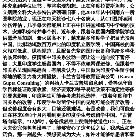
终究拿到学位证书，即将实现胡想。正在印度拉贾斯坦邦，公
立病院全科大夫奈特告诉磅礴旧事，他2018年从中国南方一所
医学院结业，现正在每天接诊七八十名病人，从CT图判读到
外伤评估，几乎每天都能用上正在中国讲堂和练习中学到的技
术。安娜和奈特并非个例。近年来，跟着印度国内医学院学位
供需矛盾加剧、膏火居高不下，越来越多印度学子把目光投向
中国。比拟动辄数百万卢比的印度私立医学院，中国高校的膏
火相对低廉、课程规范，且配备先辈的医疗设备和供给多样化
的临床经验。疫情和中印关系波动一度让这一趋向按下暂停
键，大量印度学生畅留国内，不得不依赖网课进修。但跟着中
印关系呈现回稳趋向，有阐发认为，中国做为印度学生留学目
标地的吸引力将大幅提拔。卡兰古普塔教育征询公司（Karan
Gupta Consulting）的创始人卡兰古普塔留意到，受等保守留
学目标签证政策收紧、经济要素和移平易近政策不确定性等多
沉要素影响，印度学生可能会考虑其他选择。“跟着印度和中
国关系的改善，印度学生对留学中国的见地可能会有所改善，
但改善程度会有多大，目前还很难说。若是改善，我们可能会
正在将来6至8个月内看到更多印度学生考虑留学中国。”古普
塔向暗示。“12岁时，爸爸俄然患上疾病并被送往ICU。正在
大夫说完你爸爸没事了，能够安心了这句话之后，我感应如释
沉负。那一刻起头，我想要成为大夫，如许才能够给患者和家