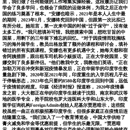
里，我们做了任何能做的工作堆集实操经验。这段履历让我们
学会了良多学问，也领会了病院的运做体例，为我之后正在中
国的练习奠基了根本。”安娜也暗示，2021年是本人人生中最
的期间，2023年1月，安娜终究回到中国，但跟第一次比拟已
有所分歧。她坦言，第一次来中国的时候“过于保守”，没有做
太多工作。“我只想填补可惜。我想摸索中国，想吃甘旨的中
国菜，用剩下的三年留下难忘的回忆。”对于因疫情而耽搁练
习的海外留学生，教员出格放置了额外的课程和研讨会，填补
错过的所有实践课程。安娜也有更多机遇中文，她每天都和宿
舍阿姨措辞，跟出租车司机和小贩扳话。正在大学校园里，安
娜交到了良多新伴侣。“他们教我中文，我教他们英语。”正在
加勒万河谷冲突和新冠疫情暴发后，正在华留学的印度学生数
量急剧下降。2020年至2021年间，印度重生的入学历程几乎处
于停畅形态，2023年也只要约8580名印度学生回到中国，远低
于疫情前的程度。印媒《经济时报》报道称， 2020年疫情暴
发之前，大大都正在华的印度学生就读于沈阳、南京和武汉等
地的医学专业，抢手院校包罗大连医科大学和山东大学。印度
留学征询机构ForeignAdmits创始人尼基尔贾恩暗示，这些院
校虽然一曲正在积极招募印度学生，但很多家庭正在疫情后连
结隆重立场。“我们加入了一个教育博览会，中国大学供给了
膏火减免和学金等优惠前提，但学生的乐趣无限。”贾恩暗
示，这表白近期事务对印度学出产生的心理影响可能会持续存