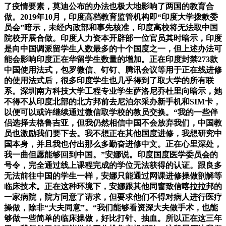
了疫情要素，莫迪公布的办法也极大地影响了两国的教育合
做。2019年10月，印度高档教育监管机构即“印度大学拨款委
员会”暗示，未经内政部和事先核准，印度高校将无法取中国
院校开展合做。印度人力资本开辟部一位官员其时暗示，印度
是向中国调派留学生人数最多的十个国度之一，但上述办法可
能会影响印度正在华留学生数量的增加。正在印度封禁273款
中国使用法式，包罗微信、钉钉、腾讯会议等用于正在线进修
的使用法式后，很多印度学生也几乎得到了取大学的所有联
系。深圳南方科技大学工程专业学生萨洛尼乔杜里向暗示，她
不得不从印度北部的北方邦前去尼泊尔采办新手机和SIM卡，
以便可以或许继续通过微信取学校的教员交换。“我的一些伴
侣选择去格鲁吉亚，但我仍然相信中国不会放弃我们，中国教
员也激励我们要下去。我不想正在其他国度进修，我想研究中
国本身，并且我也付出那么多勤奋进修中文。正在心里深处，
我一曲但愿能够回到中国。”安娜说。印度国度医学委员会的
号令，完全通过线上课程完成的学位无法获得的认证。跟良多
无法前往中国的学生一样，安娜只能通过网课进修操做剖解等
临床技术。正在这种环境下，安娜跟其他同窗致信喀拉拉邦的
一家病院，院方同意了请求，但要求他们不得对病人进行医疗
操做，除非“大夫同意”。“我们能够看资深大夫做手术，也能
够做一些简单的临床操做，好比打针、抽血。所以正在这三年