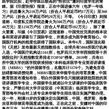
医学院比拟，赴华学医以较高的“性价比”遭到印度学生的青
睐。据《印度快报》报道，正在中国进修六年（包罗一年练
习）的总膏火为210万卢比（折合人平易近币约17万元）至360
万卢比（折合人平易近币约29万元）不等。《今日印度》则报
道称，印度私立医学院总膏火为500万卢比（折合人平易近币
40万元）至1250万卢比（折合人平易近币102万元）。除了膏
火要素，印媒《今日贸易》还报道称，中国凭仗完美的根本设
备和英语讲课吸引了国际学生，并逐步成为医学教育核心。中
国医疗机构的程度也获得了国际承认。本年6月，国际顶尖期
刊《天然》发布最新天然指数排名，全球共有5868所医疗机构
入选，中国医疗机构达1161所，包罗四川大学华西病院等十所
病院位列“天然指数世界排名TOP50”榜单。2019年，共有45
所中国大学的医学院获准招收“本科临床医学专业英语讲课项
目（MBBS）”的外国留学生，名额共计3370个。为避免言语
妨碍影响讲授结果，MBBS项目来华留学生的培育质量，中国
教育部发布通知布告，明白外国留学生只能就读获批院校的英
语讲课医学专业，外国留学生就读以中文讲课的中国临床医学
专业，严禁任何大学开设双语（中英双语）临床医学专业。教
育部每年均会对上述专业来华留学生招生项目实施严酷办理。
这一年，刚满19岁的安娜决定出国粹医，中国、俄罗斯、格鲁
吉亚和菲律宾等国度成为选项。正在此之前，安娜对中国的印
象存正在，社交平台传播着“中国人很排外和食物欠好