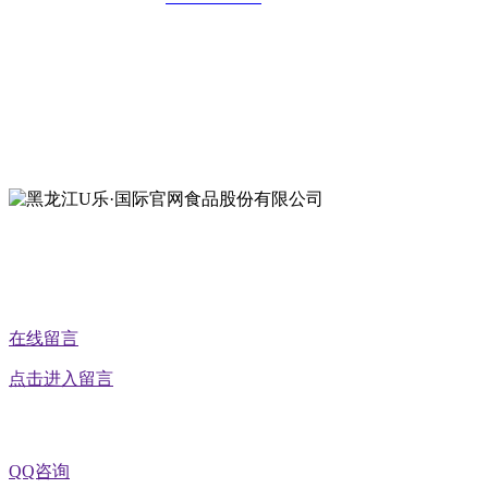
地址：哈尔滨南岗区红旗满族乡科技园区
地址：双城经济技术开发区娃哈哈路6号
地址：黑龙江萝北县宝泉岭二九0公路一号
地址：黑龙江省延寿县工业园区北泰山路5号
公众号二维码
在线留言
点击进入留言
QQ咨询