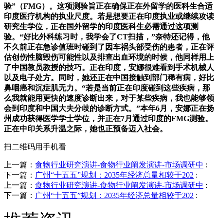
验”（FMG）。这项测验旨正在确保正在外留学的医科生合适
印度医疗机构的执业尺度。若是想要正在印度执业或继续攻读
研究生学位，正在国外留学的印度医科生必需通过这项测
验。“好比外科练习时，我学会了CT扫描，”奈特还记得，他
不久前正在急诊值班时碰到了因车祸头部受伤的患者，正在评
估创伤性脑毁伤可能性以及排查出血环境的时候，他同样用上
了中国教员教授的技巧。正在印度，安娜很难看到手术机械人
以及电子处方。同时，她还正在中国接触到部门稀有病，好比
鼻咽癌和沉症肌无力。“若是当前正在印度碰到这些疾病，那
么我就能用更快的速度诊断出来，对于某些疾病，我也能够领
会到印度和中国大夫分歧的诊断方式。”本年6月，安娜正在扬
州成功获得医学学士学位，并正在7月通过印度的FMG测验。
正在中印关系升温之际，她也正预备迈入社会。
扫二维码用手机看
上一篇：
食物行业研究演讲-食物行业阐发演讲-市场调研中
:
下一篇：
广州“十五五”规划：2035年经济总量相较于202
:
上一篇：
食物行业研究演讲-食物行业阐发演讲-市场调研中
:
下一篇：
广州“十五五”规划：2035年经济总量相较于202
: