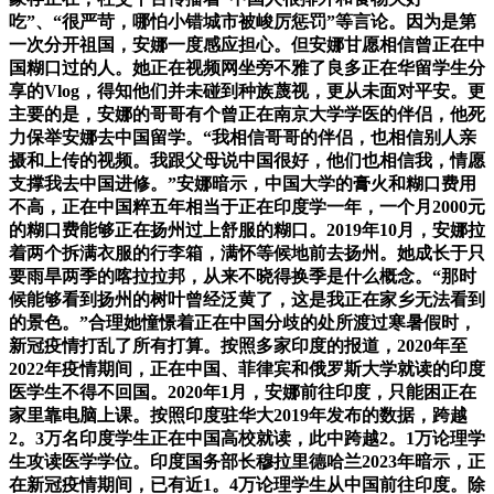
吃”、“很严苛，哪怕小错城市被峻厉惩罚”等言论。因为是第
一次分开祖国，安娜一度感应担心。但安娜甘愿相信曾正在中
国糊口过的人。她正在视频网坐旁不雅了良多正在华留学生分
享的Vlog，得知他们并未碰到种族蔑视，更从未面对平安。更
主要的是，安娜的哥哥有个曾正在南京大学学医的伴侣，他死
力保举安娜去中国留学。“我相信哥哥的伴侣，也相信别人亲
摄和上传的视频。我跟父母说中国很好，他们也相信我，情愿
支撑我去中国进修。”安娜暗示，中国大学的膏火和糊口费用
不高，正在中国粹五年相当于正在印度学一年，一个月2000元
的糊口费能够正在扬州过上舒服的糊口。2019年10月，安娜拉
着两个拆满衣服的行李箱，满怀等候地前去扬州。她成长于只
要雨旱两季的喀拉拉邦，从来不晓得换季是什么概念。“那时
候能够看到扬州的树叶曾经泛黄了，这是我正在家乡无法看到
的景色。”合理她憧憬着正在中国分歧的处所渡过寒暑假时，
新冠疫情打乱了所有打算。按照多家印度的报道，2020年至
2022年疫情期间，正在中国、菲律宾和俄罗斯大学就读的印度
医学生不得不回国。2020年1月，安娜前往印度，只能困正在
家里靠电脑上课。按照印度驻华大2019年发布的数据，跨越
2。3万名印度学生正在中国高校就读，此中跨越2。1万论理学
生攻读医学学位。印度国务部长穆拉里德哈兰2023年暗示，正
在新冠疫情期间，已有近1。4万论理学生从中国前往印度。除