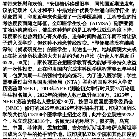
眷带来抚慰和欢愉。”安娜告诉磅礴旧事。同韩国近期激发热
议的记载片《人才和平》中描述的“优良学生涌向医疗行业”的
现象雷同，印度近年来也呈现了一股学医高潮，工程专业的报
考热度反而随之降低。全印医学生协会（AIMSA）副萨亚德
艾哈迈德曾暗示，催生这种趋向的是工程专业就业程度下降。
印度家长也曾因担心膏火昂扬、进修时间跨越五年而不肯让孩
子进入医学院，但这种不雅念曾经改变。“即便那些没有继续
深制（就读研究生）的医学生，前途也一片。地域病院大夫或
正在社区诊所执业的大夫月薪约为8万卢比（折合人平易近币
6528。08元），家长现正在把医学教育视为能够带来持久收益
的一次性投资。正在印度国内完成本科医学课程需要五年半时
间，包罗为期一年的强制性轮岗练习。为了进入医学院，学生
需要通过由印度国度测验局（NTA）举办的国度本科入学资
历测验即NEET。2013年NEET测验初次举行时只要75万论理
学生报名加入，2022年的测验人数已飙升至180万。2025年，
NEET测验的报名人数接近230万。按照印度国度医学委员会
（NMC）修订的2025年至2026年本科招生打算，印度780所医
学院共供给118190个医学学士招生名额，此中公立院校59782
个，私立院校58316个。名额无限的环境下，俄罗斯、乌克
兰、中国、菲律宾、孟加拉国、吉尔吉斯斯坦和哈萨克斯坦等
国成为医学生的抢手留学地。取印度私立医学院和其他国度的