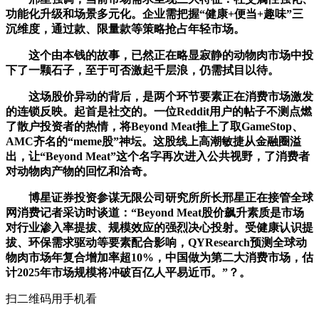
功能化升级和场景多元化。企业需把握“健康+便当+趣味”三
沉维度，通过款、限量款等策略抢占年轻市场。
这个由本钱的故事，已然正在略显寂静的动物肉市场中投
下了一颗石子，至于可否激起千层浪，仍需拭目以待。
这场股价异动的背后，是两个环节要素正在消费市场激发
的连锁反映。起首是社交的。一位Reddit用户的帖子不测点燃
了散户投资者的热情，将Beyond Meat推上了取GameStop、
AMC齐名的“meme股”神坛。这股线上高潮敏捷从金融圈溢
出，让“Beyond Meat”这个名字再次进入公共视野，了消费者
对动物肉产物的回忆和洽奇。
博星证券投资参谋无限公司研究所所长邢星正在接管全球
网消费记者采访时谈道：“Beyond Meat股价飙升素质是市场
对行业渗入率提拔、规模效应的强烈决心投射。受健康认识提
拔、环保需求驱动等要素配合影响，QYResearch预测全球动
物肉市场年复合增加率超10%，中国做为第二大消费市场，估
计2025年市场规模将冲破百亿人平易近币。”？。
扫二维码用手机看