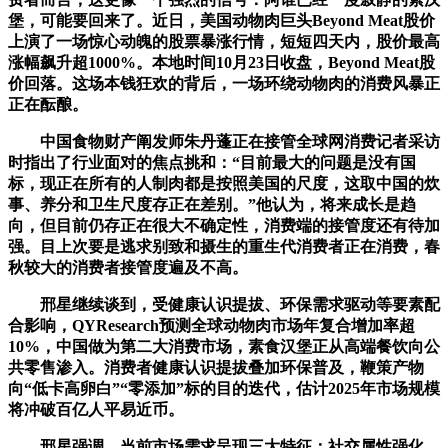
堡，可能要回来了。近日，美国动物肉巨头Beyond Meat股价
上演了一场惊心动魄的股票暴涨行情，短短四天内，股价最高
涨幅飙升超1000%。本地时间10月23日收盘，Beyond Meat股
价回落。这场本钱狂欢的背后，一场环绕动物肉的消费风暴正
正在酝酿。
中国食物财产阐发师朱丹蓬正在接管全球网消费记者采访
时指出了行业面对的焦点挑和：“目前最大的问题是没有国
标，现正在所有的人制肉都是按照美国的尺度，这取中国的炊
事、养分和卫生尺度存正在差别。”他认为，将来成长是趋
向，但目前仍存正在很大不确定性，消费端的接管度还有待加
强。目上次要是逃求别致和摄生的重生代消费者正在消费，春
秋较大的消费者接管度遍及不高。
邢星继续谈到，受健康认识提拔、环保需求驱动等要素配
合影响，QYResearch预测全球动物肉市场年复合增加率超
10%，中国做为第二大消费市场，素食汉堡正从高端餐饮向公
共零售渗入。消费者健康认识提拔叠加环保普及，鞭策产物
向“低卡高卵白”“零添加”标的目的迭代，估计2025年市场规模
将冲破百亿人平易近币。
邢星强调，当前市场需求呈现三大特征：社交属性强化、