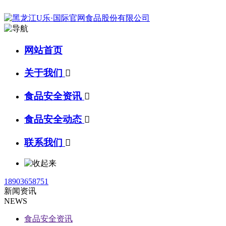
网站首页
关于我们

食品安全资讯

食品安全动态

联系我们

18903658751
新闻资讯
NEWS
食品安全资讯