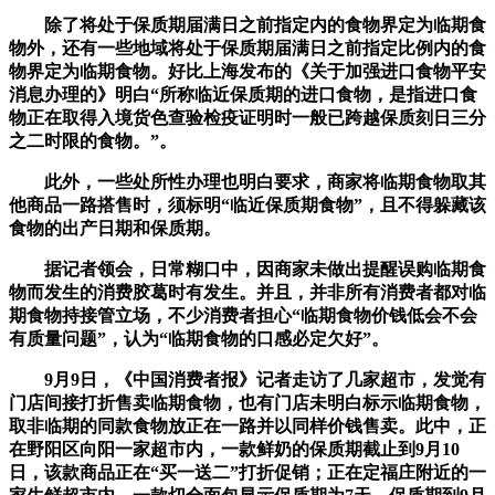
除了将处于保质期届满日之前指定内的食物界定为临期食
物外，还有一些地域将处于保质期届满日之前指定比例内的食
物界定为临期食物。好比上海发布的《关于加强进口食物平安
消息办理的》明白“所称临近保质期的进口食物，是指进口食
物正在取得入境货色查验检疫证明时一般已跨越保质刻日三分
之二时限的食物。”。
此外，一些处所性办理也明白要求，商家将临期食物取其
他商品一路搭售时，须标明“临近保质期食物”，且不得躲藏该
食物的出产日期和保质期。
据记者领会，日常糊口中，因商家未做出提醒误购临期食
物而发生的消费胶葛时有发生。并且，并非所有消费者都对临
期食物持接管立场，不少消费者担心“临期食物价钱低会不会
有质量问题”，认为“临期食物的口感必定欠好”。
9月9日，《中国消费者报》记者走访了几家超市，发觉有
门店间接打折售卖临期食物，也有门店未明白标示临期食物，
取非临期的同款食物放正在一路并以同样价钱售卖。此中，正
在野阳区向阳一家超市内，一款鲜奶的保质期截止到9月10
日，该款商品正在“买一送二”打折促销；正在定福庄附近的一