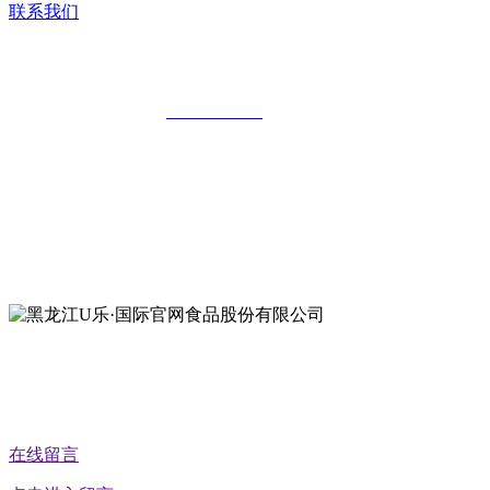
联系我们
黑龙江U乐·国际官网食品股份有限公司
全国统一客服热线：
18903658751
地址：哈尔滨南岗区红旗满族乡科技园区
地址：双城经济技术开发区娃哈哈路6号
地址：黑龙江萝北县宝泉岭二九0公路一号
地址：黑龙江省延寿县工业园区北泰山路5号
公众号二维码
在线留言