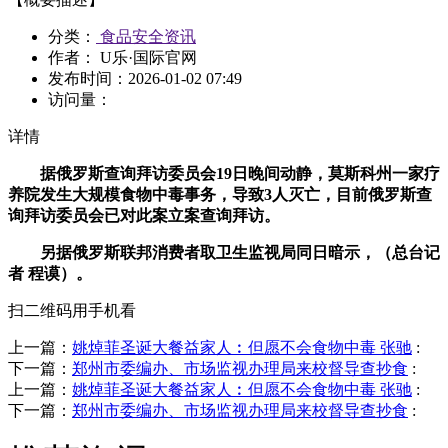
分类：
食品安全资讯
作者： U乐·国际官网
发布时间：
2026-01-02 07:49
访问量：
详情
据俄罗斯查询拜访委员会19日晚间动静，莫斯科州一家疗
养院发生大规模食物中毒事务，导致3人灭亡，目前俄罗斯查
询拜访委员会已对此案立案查询拜访。
另据俄罗斯联邦消费者取卫生监视局同日暗示，（总台记
者 程谟）。
扫二维码用手机看
上一篇：
姚焯菲圣诞大餐益家人︰但愿不会食物中毒 张驰
:
下一篇：
郑州市委编办、市场监视办理局来校督导查抄食
:
上一篇：
姚焯菲圣诞大餐益家人︰但愿不会食物中毒 张驰
:
下一篇：
郑州市委编办、市场监视办理局来校督导查抄食
: