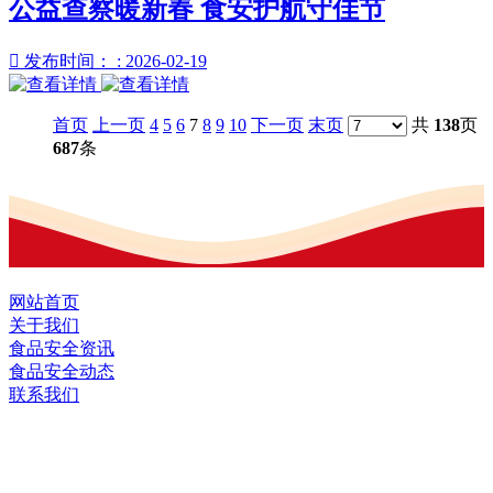
公益查察暖新春 食安护航守佳节

发布时间： : 2026-02-19
首页
上一页
4
5
6
7
8
9
10
下一页
末页
共
138
页
687
条
网站首页
关于我们
食品安全资讯
食品安全动态
联系我们
黑龙江U乐·国际官网食品股份有限公司