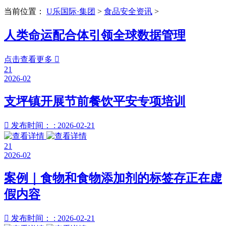
当前位置：
U乐国际·集团
>
食品安全资讯
>
人类命运配合体引领全球数据管理
点击查看更多

21
2026-02
支坪镇开展节前餐饮平安专项培训

发布时间： : 2026-02-21
21
2026-02
案例｜食物和食物添加剂的标签存正在虚
假内容

发布时间： : 2026-02-21