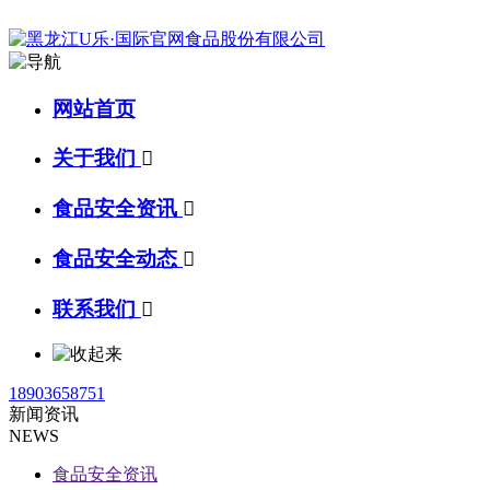
网站首页
关于我们

食品安全资讯

食品安全动态

联系我们

18903658751
新闻资讯
NEWS
食品安全资讯