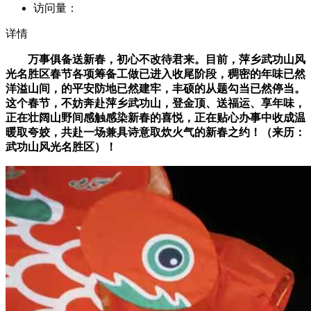
访问量：
详情
万事俱备送新春，初心不改待君来。目前，萍乡武功山风
光名胜区春节各项筹备工做已进入收尾阶段，稠密的年味已然
洋溢山间，的平安防地已然建牢，丰硕的从题勾当已然停当。
这个春节，不妨奔赴萍乡武功山，登金顶、送福运、享年味，
正在壮阔山野间感触感染新春的喜悦，正在贴心办事中收成温
暖取夸姣，共赴一场兼具诗意取炊火气的新春之约！（来历：
武功山风光名胜区）！