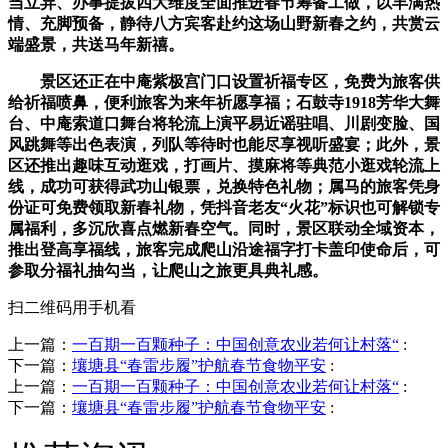
当立异、办事提拔四大维度全面推进春节筹备工做，以丰满热
情、充脚预备，静待八方宾客赴约这场山野新春之约，共赏云
端盛景，共送马年新禧。
景区还正在中庵紫极宫门口设置祈福专区，免费为旅客供
给祈福喷鼻，便利旅客为来年祈愿享福；石鼓寺1918芳华大舞
台、中庵索道口舞台将轮流上演平易近谣驻唱、川剧变脸、国
风跳舞等出色表演，列队等待时也能尽享视听盛宴；此外，景
区还推出趣味互动逛戏，打画片、摸麻将等典范小逛戏轮流上
线，成功可获得武功山银票，兑换特色礼物；属马的旅客凭身
份证可免费领取新春礼物，凭抖音老友“火花”标识也可解锁专
属福利，多沉欣喜点燃新春空气。同时，景区联动全域资本，
推出登高享福线，旅客完成爬山沿途福字打卡盖印使命后，可
参取分福礼抽勾当，让爬山之旅更具典礼感。
扫二维码用手机看
上一篇：
一百期一百颗种子：中国创意农业若何让村落“
:
下一篇：
壤塘县“春雷步履”护航春节食物平安
:
上一篇：
一百期一百颗种子：中国创意农业若何让村落“
:
下一篇：
壤塘县“春雷步履”护航春节食物平安
: