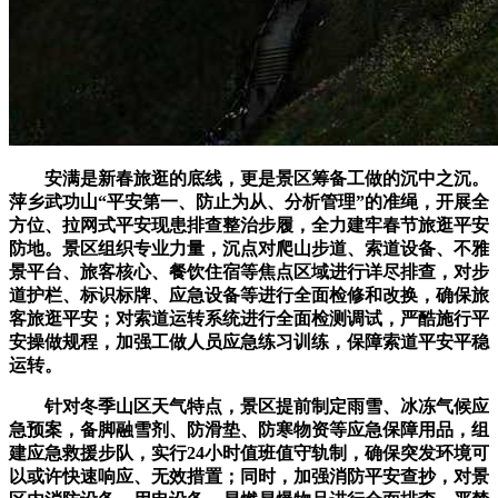
安满是新春旅逛的底线，更是景区筹备工做的沉中之沉。
萍乡武功山“平安第一、防止为从、分析管理”的准绳，开展全
方位、拉网式平安现患排查整治步履，全力建牢春节旅逛平安
防地。景区组织专业力量，沉点对爬山步道、索道设备、不雅
景平台、旅客核心、餐饮住宿等焦点区域进行详尽排查，对步
道护栏、标识标牌、应急设备等进行全面检修和改换，确保旅
客旅逛平安；对索道运转系统进行全面检测调试，严酷施行平
安操做规程，加强工做人员应急练习训练，保障索道平安平稳
运转。
针对冬季山区天气特点，景区提前制定雨雪、冰冻气候应
急预案，备脚融雪剂、防滑垫、防寒物资等应急保障用品，组
建应急救援步队，实行24小时值班值守轨制，确保突发环境可
以或许快速响应、无效措置；同时，加强消防平安查抄，对景