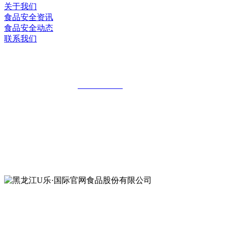
关于我们
食品安全资讯
食品安全动态
联系我们
黑龙江U乐·国际官网食品股份有限公司
全国统一客服热线：
18903658751
地址：哈尔滨南岗区红旗满族乡科技园区
地址：双城经济技术开发区娃哈哈路6号
地址：黑龙江萝北县宝泉岭二九0公路一号
地址：黑龙江省延寿县工业园区北泰山路5号
公众号二维码