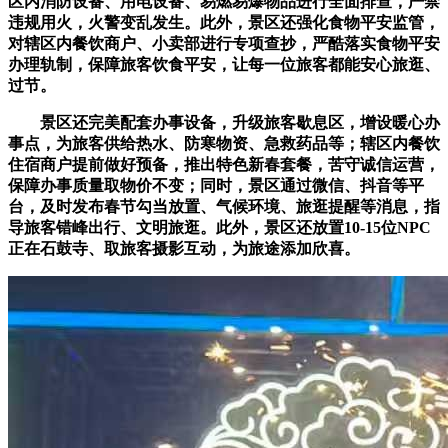
区内消防设备、用电设备、易燃易爆物品进行全面排查，严禁
违规用火，火警变乱发生。此外，景区还强化食物平安监管，
对辖区内餐饮商户、小卖部进行专项查抄，严酷落实食物平安
办理轨制，保障旅客饮食平安，让每一位旅客都能安心旅逛、
过节。
景区还完美配套办事设备，升级旅客歇息区，增设暖心办
事点，为旅客供给热水、防寒物资、急救药品等；辖区内餐饮
住宿商户提前做好预备，推出特色新春套餐，苦守诚信运营，
保障办事质量取物价不变；同时，景区通过微信、抖音等平
台，及时发布春节勾当放置、气候环境、旅逛提醒等消息，指
导旅客错峰出行、文明旅逛。此外，景区还放置10-15位NPC
正在石鼓寺、取旅客摄影互动，为旅途添加欣喜。