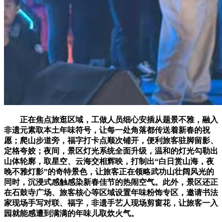
正在焦点旅逛区域，工做人员细心安插从题景不雅，融入
非遗元素取本土年味符号，让每一处角落都传送着新春的祝
愿；爬山步道旁，福字打卡点顺次铺开，便利旅客驻脚留影、
定格夸姣；夜间，景区灯光系统全面升级，温和的灯光勾勒出
山体轮廓，取星空、云海交相辉映，打制出“白日赏山海，夜
晚不雅灯影”的奇特景色，让旅客正在领略武功山壮阔风光的
同时，沉浸式感触感染新春佳节的热闹空气。此外，景区还正
在石鼓寺广场、旅客核心等区域设置年味粉饰专区，邀请书法
家现场手写对联、福字，非遗手艺人现场剪窗花，让旅客一入
园就能感遭到满满的年味儿取炊火气。