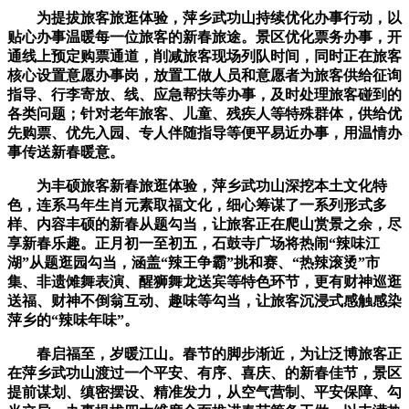
为提拔旅客旅逛体验，萍乡武功山持续优化办事行动，以
贴心办事温暖每一位旅客的新春旅途。景区优化票务办事，开
通线上预定购票通道，削减旅客现场列队时间，同时正在旅客
核心设置意愿办事岗，放置工做人员和意愿者为旅客供给征询
指导、行李寄放、线、应急帮扶等办事，及时处理旅客碰到的
各类问题；针对老年旅客、儿童、残疾人等特殊群体，供给优
先购票、优先入园、专人伴随指导等便平易近办事，用温情办
事传送新春暖意。
为丰硕旅客新春旅逛体验，萍乡武功山深挖本土文化特
色，连系马年生肖元素取福文化，细心筹谋了一系列形式多
样、内容丰硕的新春从题勾当，让旅客正在爬山赏景之余，尽
享新春乐趣。正月初一至初五，石鼓寺广场将热闹“辣味江
湖”从题逛园勾当，涵盖“辣王争霸”挑和赛、“热辣滚烫”市
集、非遗傩舞表演、醒狮舞龙送宾等特色环节，更有财神巡逛
送福、财神不倒翁互动、趣味等勾当，让旅客沉浸式感触感染
萍乡的“辣味年味”。
春启福至，岁暖江山。春节的脚步渐近，为让泛博旅客正
在萍乡武功山渡过一个平安、有序、喜庆、的新春佳节，景区
提前谋划、缜密摆设、精准发力，从空气营制、平安保障、勾