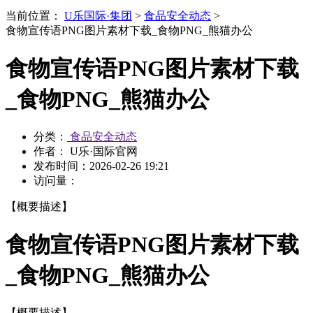
当前位置：
U乐国际·集团
>
食品安全动态
>
食物宣传语PNG图片素材下载_食物PNG_熊猫办公
食物宣传语PNG图片素材下载
_食物PNG_熊猫办公
分类：
食品安全动态
作者： U乐·国际官网
发布时间：
2026-02-26 19:21
访问量：
【概要描述】
食物宣传语PNG图片素材下载
_食物PNG_熊猫办公
【概要描述】