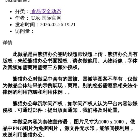
分类：
食品安全动态
作者： U乐·国际官网
发布时间：
2026-02-26 19:21
访问量：
详情
此做品是由熊猫办公签约设想师设想上传，熊猫办公具有
版权；未经熊猫办公书面授权，请勿做他用。人物肖像，字体
及音频如需商用需第三方额外授权。
熊猫办公对做品中含有的国旗、国徽等图案不享有，仅做
为做品全体结果的示例展现，商用。别的您必需遵照相关法令
律例的利用范畴和利用体例，。
熊猫办公卑沉学问产权，如学问产权人认为平台内容涉嫌
侵权，可通过邮件：提出版面通知，我们将及时处置。
本做品内容为食物宣传语， 图片尺寸为1000 x 1000， 做
品中PNG图片为免抠图片， 源文件无水印，能够间接利用，
欢送利用熊猫办公。