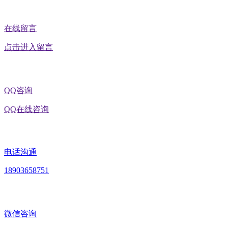
在线留言
点击进入留言
QQ咨询
QQ在线咨询
电话沟通
18903658751
微信咨询