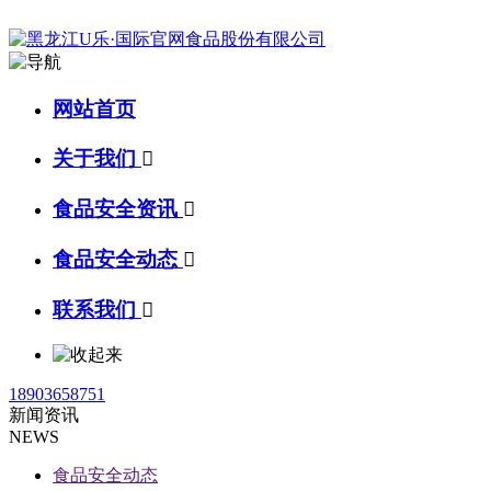
网站首页
关于我们

食品安全资讯

食品安全动态

联系我们

18903658751
新闻资讯
NEWS
食品安全动态