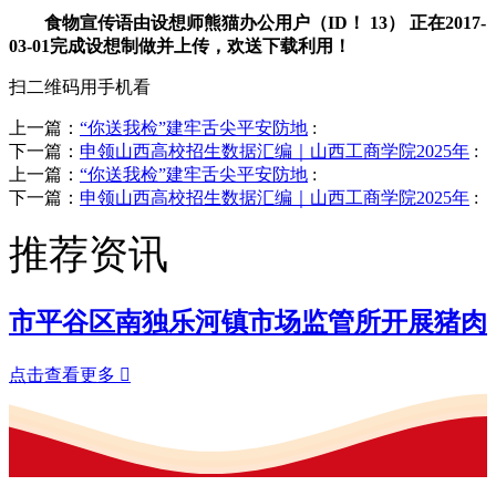
食物宣传语由设想师熊猫办公用户（ID！ 13） 正在2017-
03-01完成设想制做并上传，欢送下载利用！
扫二维码用手机看
上一篇：
“你送我检”建牢舌尖平安防地
:
下一篇：
申领山西高校招生数据汇编｜山西工商学院2025年
:
上一篇：
“你送我检”建牢舌尖平安防地
:
下一篇：
申领山西高校招生数据汇编｜山西工商学院2025年
:
推荐资讯
市平谷区南独乐河镇市场监管所开展猪肉
点击查看更多
