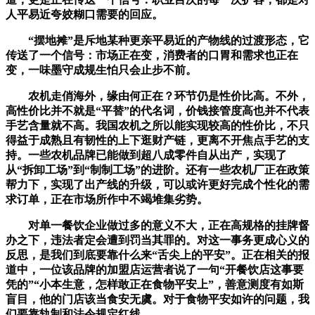
人平易近夸姣糊口需要的回应。
“摆地摊”是斥地某种更亲平易近的产物线的过渡形态，它
传送了一个信号：市场正在变，消费者的口胃和需求也正在
变，一味墨守成规生怕只会止步不前。
农机走俏海外，缘由何正在？环节仍是性价比高。不外，
高性价比并不就是“平替”的代名词，价钱接管度高也并不代表
手艺含量就不高。我国农机之所以能实现较高的性价比，不只
得益于成熟且有韧性的上下逛财产链，更离不开焦点手艺的支
持。一些农机品牌已能做到超八成零件自从出产，实现了
从“拆卸工场”到“制制工场”的进阶。还有一些农机厂正在政策
帮力下，实现了出产线的升级，可以或许更好完成个性化的需
求订单，正在市场所作中不竭堆集劣势。
对单一餐饮企业做过多的意义不大，正在高规格的挂牌督
办之下，违法者定会遭到罚当其罪的。对这一事务更成心义的
反思，是我们到底要靠什么来“舌尖上的平安”。正在相关的报
道中，一位该品牌的加盟店运营者说了一句“开餐饮店这事要
凭的”“小本生意，怎样敢正在食物平安上”，善意测度有如斯
盲目，他的门店该当食安无虞。对于食物平安如许的问题，我
们要靠轨制和法令规定红线。