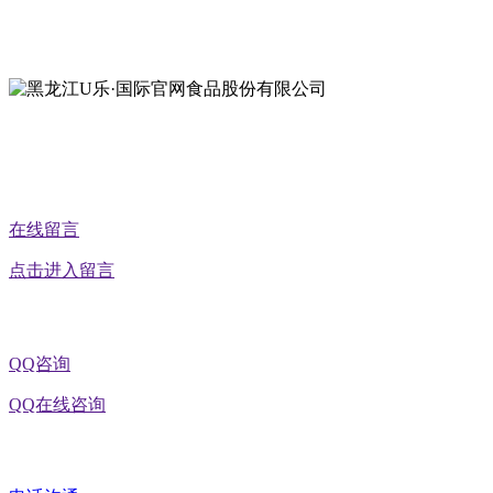
地址：黑龙江省延寿县工业园区北泰山路5号
公众号二维码
在线留言
点击进入留言
QQ咨询
QQ在线咨询