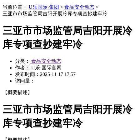
当前位置：
U乐国际·集团
>
食品安全动态
>
三亚市市场监管局吉阳开展冷库专项查抄建牢冷
三亚市市场监管局吉阳开展冷
库专项查抄建牢冷
分类：
食品安全动态
作者： U乐·国际官网
发布时间：
2025-11-17 17:57
访问量：
【概要描述】
三亚市市场监管局吉阳开展冷
库专项查抄建牢冷
【概要描述】