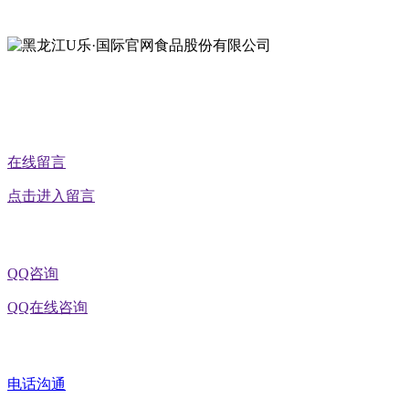
地址：黑龙江省延寿县工业园区北泰山路5号
公众号二维码
在线留言
点击进入留言
QQ咨询
QQ在线咨询
电话沟通