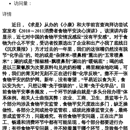
访问量：
详情
近日，《求是》从办的《小康》和大学前言查询拜访尝试
室发布《2010～2011消费者食物平安决心演讲》。该演讲内容
显示，近七对中国的食物平安情况感应“没有平安感”。对于食
物为什么不平安，受访者投票选出了企业和出产小我了底线日
《沉庆晨报》）方才过去的一年里，我们的这张嘴仍然没有脱
节“化学品”的。吃的或是“杂牌米+喷鼻精”熏出的“五常喷鼻
米”；涮的或是“辣椒精+飘喷鼻剂”涮出的“暖锅底”；喝的或
是以三聚氰胺为次要原料勾兑的奶粉嘴，稀里糊涂地吃喝，可
怜，我们的胃无时无刻不正在进行着“化学反映”。撒不开一张
食物平安的防护网。新年，没有奢望，“平易近以食为天，食
以安为先”。只想让嘴“免于惊骇的”，让胃“免于化学品”。目
前食物平安事务频发，一个环节的缘由就是“多头分段办理”体
系体例。相关人士曲指其弊：农业、工商、卫生、质监等十几
个部分均涉及食物平安监管，食物平安尺度政出多门，缺乏操
做性。各部分之间或抢夺监管权，或彼此推诿监管义务，最终
形成监管不力，问题难究。有些食物平安问题，正在出产加
工、畅通和消费环节中都有可能呈现，每个部分都要进行办
理；有些食物平安问题，并不较着属于哪个环节，导致每个部