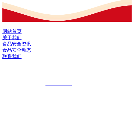
网站首页
关于我们
食品安全资讯
食品安全动态
联系我们
黑龙江U乐·国际官网食品股份有限公司
全国统一客服热线：
18903658751
地址：哈尔滨南岗区红旗满族乡科技园区
地址：双城经济技术开发区娃哈哈路6号
地址：黑龙江萝北县宝泉岭二九0公路一号
地址：黑龙江省延寿县工业园区北泰山路5号