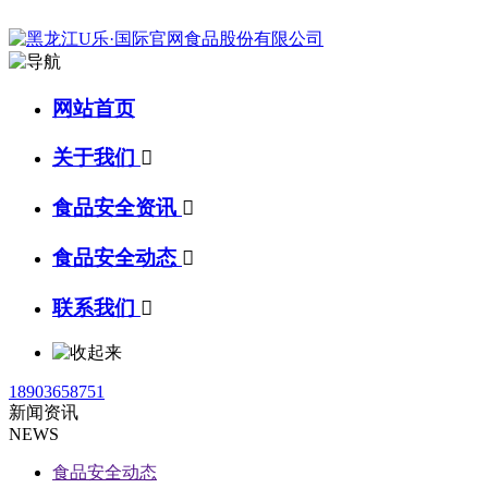
网站首页
关于我们

食品安全资讯

食品安全动态

联系我们

18903658751
新闻资讯
NEWS
食品安全动态