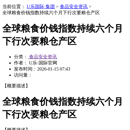
当前位置：
U乐国际·集团
>
食品安全资讯
>
全球粮食价钱指数持续六个月下行次要粮仓产区
全球粮食价钱指数持续六个月
下行次要粮仓产区
分类：
食品安全资讯
作者： U乐·国际官网
发布时间：
2026-01-15 07:43
访问量：
【概要描述】
全球粮食价钱指数持续六个月
下行次要粮仓产区
【概要描述】