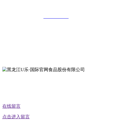
黑龙江U乐·国际官网食品股份有限公司
全国统一客服热线：
18903658751
地址：哈尔滨南岗区红旗满族乡科技园区
地址：双城经济技术开发区娃哈哈路6号
地址：黑龙江萝北县宝泉岭二九0公路一号
地址：黑龙江省延寿县工业园区北泰山路5号
在线留言
点击进入留言