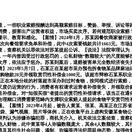
一些职业索赔报酬达到高额索赔目标，赞扬、举报、诉讼等路子
消费，损害出产运营者权益，市场买卖次序。若何规范职业索赔？
示、教育和感化。【案情】2024年1月，苏某因餐饮商家被行
次向餐馆要求免单和补偿，此中4次索要钱款共计1663元。市
查，查察机关以罪依法对苏某提起公诉。【说法】法院审理认为
，一年内曾因受过行政惩罚的，公私财物“数额较大”的尺度能够
次序，依法应予惩办。苏某到案后，退赔被害单元全数经济丧失
2023年5月7日，石某正在某超市采办预包拆食物某品牌麻油鸡一
购物款28元并领取赏罚性补偿金1000元。该超市辩称石某系
月期间，正在本地分歧的村落超市采办到过时食物，按同模式进行索
尺度仍运营的行为，消费者有权请求运营者补偿丧失，并领取价
性补偿金。对“知假买假”者提出的赏罚性补偿请求，该当正在通
合理糊口消费需要范畴内支撑职业索赔人提起的食物平安赏罚性
。【案情】2023年4月起，被告人黄某、张某、高某正在江苏
缩袋、漏气视频、照片等体例，正在收集平台上虚构安徽某食物公
研判认为涉嫌诈骗犯罪，商机关介入。机关依法立案侦查，查察
他人财物，此中黄某等4人诈骗数额庞大，其余4人数额较大，其
赔及其衍生社会问题，遏制、诈骗等违法犯罪延伸态势，加强收