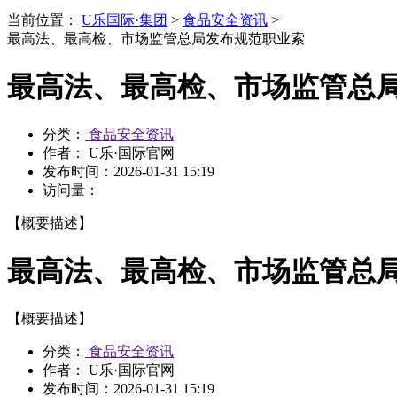
当前位置：
U乐国际·集团
>
食品安全资讯
>
最高法、最高检、市场监管总局发布规范职业索
最高法、最高检、市场监管总
分类：
食品安全资讯
作者： U乐·国际官网
发布时间：
2026-01-31 15:19
访问量：
【概要描述】
最高法、最高检、市场监管总
【概要描述】
分类：
食品安全资讯
作者： U乐·国际官网
发布时间：
2026-01-31 15:19