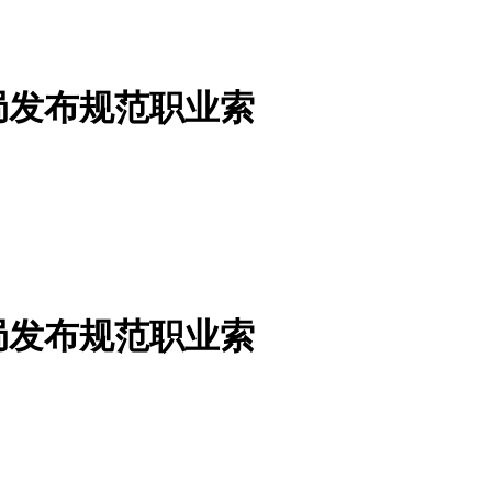
局发布规范职业索
局发布规范职业索