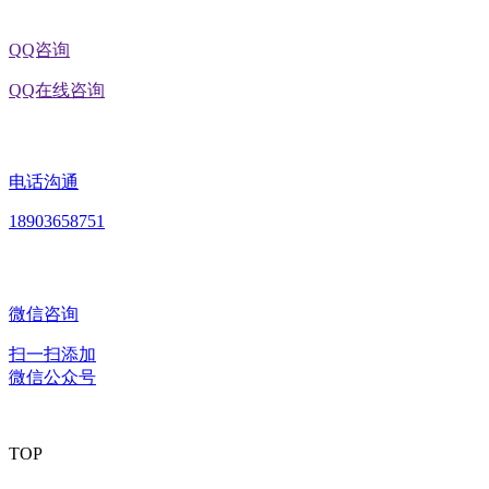
QQ咨询
QQ在线咨询
电话沟通
18903658751
微信咨询
扫一扫添加
微信公众号
TOP