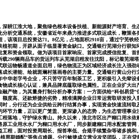
深耕江淮大地，聚焦绿色根本设备扶植、新能源财产培育、生态
代化分析交通系统，安徽省近年来鼎力推进多式联运成长，鞭策各
，该项目总投资达71。8亿元，占地面积2910亩，通过宁芜
目扶植初期，开辟从面子临显著资金缺口。交通银行芜湖分行获知
批复和资金领取。做为该项目首家响应、首家完成授信批复、首
，拆载290辆商品车的货运列车从芜湖启程发往沈阳，标记着芜湖塔
式联运物畅通道全面启用，绿色物流正为区域经济成长注入强劲
落成长潜能、绘就斑斓村落画卷的主要力量。交通银行黄山分行
年中华老字号企业，不只苦守百年制茶工艺，更积极引入先辈设
色食物成长核心认证，兼具品牌底蕴取绿色属性。正在企业扩大出
金融产物，为其量身打制分析办事方案：一方面供给“科创易贷”
、额度高、还款矫捷的劣势，精准满脚企业日常运营取研发投入需
同时，分行还为企业供给云跨行结算办事，实现资金快速流转取
的环节力量，正以更广笼盖、更深渗入的态势，为生态管理事业
工程落地，守护绿水青山。持久以来，淮北市区出产糊口用水依
将原工业用水水厂为糊口用水水厂，同步新建糊口用水配套管网
益工程，面对投资周期长、报答率低、合规手续繁杂等诸多挑和
取扶植周期婚配”等焦点难题。分行敏捷成立营业攻坚团队，正在