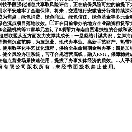
科技手段强化消息共享取风险评估，正在确保风险可控的前提下
用水平安建牢了金融保障。将来，交通银行安徽省分行将持续深
贷为焦点，绿色消费、绿色商业、绿色信任、绿色基金等多元金
绿色沉点项目落地收效。
正在日前举办的地方企业融资租赁帮
金融机构等17家单元签订了8项帮力海南自贸港扶植的合做和
租赁联盟从五方面发力支撑其成长：一是凝结计谋共识，立脚海南“
是聚焦沉点范畴，为旅逛业、现代办事业、高新手艺财产、热带
，使用数字化手艺优化流程，供给全生命周期金融办事；四是加
，健全风险办理系统，苦守合规运营底线，融入ESG，保障稳健
正在焦点营业场景快速使用，提拔了办事实体经济的质效。…人平
公 司 版 权 所 有 ，未 经 书 面 授 权 禁 止 使 用。