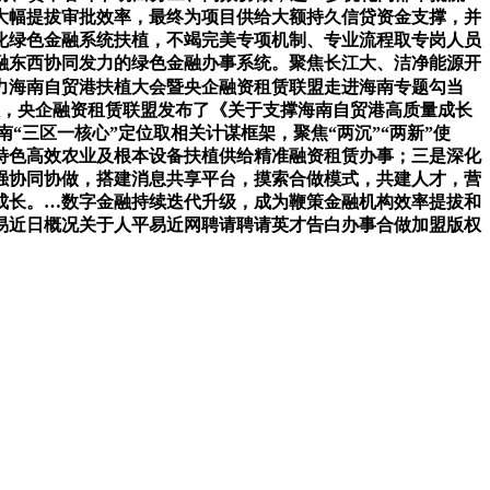
大幅提拔审批效率，最终为项目供给大额持久信贷资金支撑，并
化绿色金融系统扶植，不竭完美专项机制、专业流程取专岗人员
融东西协同发力的绿色金融办事系统。聚焦长江大、洁净能源开
力海南自贸港扶植大会暨央企融资租赁联盟走进海南专题勾当
谈，央企融资租赁联盟发布了《关于支撑海南自贸港高质量成长
三区一核心”定位取相关计谋框架，聚焦“两沉”“两新”使
特色高效农业及根本设备扶植供给精准融资租赁办事；三是深化
强协同协做，搭建消息共享平台，摸索合做模式，共建人才，营
成长。…数字金融持续迭代升级，成为鞭策金融机构效率提拔和
易近日概况关于人平易近网聘请聘请英才告白办事合做加盟版权