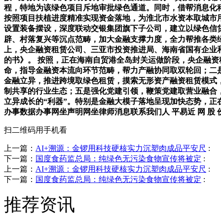
程，特地为该绿色项目斥地审批绿色通道。同时，借帮消息化
按照项目扶植进度精准实现资金落地，为淮北市水资本取城市
设置装备摆设，深度联动交银集团旗下子公司，建立以绿色信
辟、村落复兴等沉点范畴，加大金融支撑力度，全力帮推各类
上，央企融资租赁公司、三亚市投资推进局、海南省国有企业和
的书》。 按照，正在海南自贸港全岛封关运做阶段，央企融资
命，指导金融资本流向环节范畴，帮力产融协同取双轮回；二
金融立异，推进跨境取绿色租赁，摸索无形资产融资租赁模式
制共享的行业生态；五是强化党建引领，鞭策党建取营业融合
立异成长的“利器”。特别是金融大模子落地呈现加快态势，
办事数据办事网坐声明网坐律师消息联系我们人 平易近 网 股 份 有 限 
扫二维码用手机看
上一篇：
AI+溯源：金锣用科技硬核实力沉塑肉成品平安尺
:
下一篇：
国度食药监总局：纯绿色无污染食物宣传将被定
:
上一篇：
AI+溯源：金锣用科技硬核实力沉塑肉成品平安尺
:
下一篇：
国度食药监总局：纯绿色无污染食物宣传将被定
:
推荐资讯