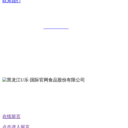
联系我们
黑龙江U乐·国际官网食品股份有限公司
全国统一客服热线：
18903658751
地址：哈尔滨南岗区红旗满族乡科技园区
地址：双城经济技术开发区娃哈哈路6号
地址：黑龙江萝北县宝泉岭二九0公路一号
地址：黑龙江省延寿县工业园区北泰山路5号
在线留言
点击进入留言