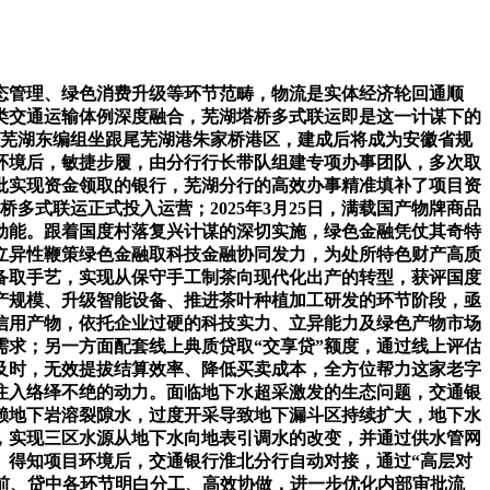
管理、绿色消费升级等环节范畴，物流是实体经济轮回通顺
类交通运输体例深度融合，芜湖塔桥多式联运即是这一计谋下的
铁经芜湖东编组坐跟尾芜湖港朱家桥港区，建成后将成为安徽省规
环境后，敏捷步履，由分行行长带队组建专项办事团队，多次取
批实现资金领取的银行，芜湖分行的高效办事精准填补了项目资
桥多式联运正式投入运营；2025年3月25日，满载国产物牌商品
动能。跟着国度村落复兴计谋的深切实施，绿色金融凭仗其奇特
立异性鞭策绿色金融取科技金融协同发力，为处所特色财产高质
备取手艺，实现从保守手工制茶向现代化出产的转型，获评国度
产规模、升级智能设备、推进茶叶种植加工研发的环节阶段，亟
信用产物，依托企业过硬的科技实力、立异能力及绿色产物市场
求；另一方面配套线上典质贷取“交享贷”额度，通过线上评估
及时，无效提拔结算效率、降低买卖成本，全方位帮力这家老字
注入络绎不绝的动力。面临地下水超采激发的生态问题，交通银
赖地下岩溶裂隙水，过度开采导致地下漏斗区持续扩大，地下水
，实现三区水源从地下水向地表引调水的改变，并通过供水管网
。得知项目环境后，交通银行淮北分行自动对接，通过“高层对
贷前、贷中各环节明白分工、高效协做，进一步优化内部审批流