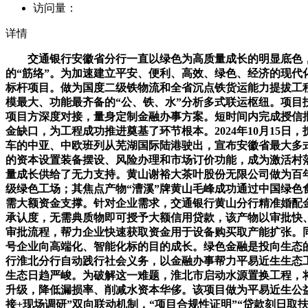
访问量：
详情
交通银行安徽省分行一直以绿色为高质量成长的明显底色，
的“筋络”。为加速建立平安、便利、高效、绿色、经济的现
标杆项目。做为国度二级铁物流和全省沉点铁货运能力提拔工程
模最大、功能最齐备的“公、铁、水”分析多式联运枢纽。项
项目方深度对接，量身定制金融办事方案。短时间内完成授信
金缺口，为工程成功推进奠基了环节根本。2024年10月15日
车的中亚、中欧班列从芜湖国际陆港驶出，宣布安徽省最大多
的资本设置装备摆设、风险办理和市场订价功能，成为激活村
量成长供给了无力支持。黄山谢裕大茶叶股份无限公司做为百
级绿色工场；其焦点产物“漕溪”牌黄山毛峰成功通过中国绿
需大额资金支撑。针对企业需求，交通银行黄山分行精准婚配
承认度，无需典质物即可授予大额信用贷款，该产物以审批快
审批流程，帮力企业快速获取资金用于设备购买取产能扩张。
号企业向高端化、智能化标的目的成长。绿色金融是投向生态
行淮北分行自动践行社会义务，以金融办事帮力平易近生生态
生态日趋严峻。为破解这一难题，淮北市启动水源置换工程，
升级，降低漏损率、削减水资本华侈。该项目做为平易近生公
接+现场调研”双向联动机制，“项目合规性证明”“贷款刻日