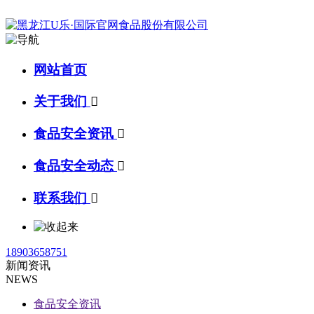
网站首页
关于我们

食品安全资讯

食品安全动态

联系我们

18903658751
新闻资讯
NEWS
食品安全资讯