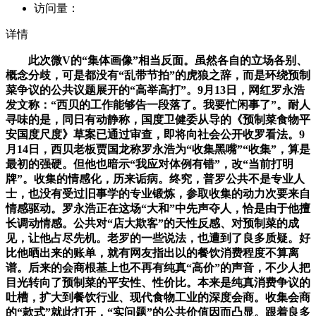
访问量：
详情
此次微V的“集体画像”相当反面。虽然各自的立场各别、
概念分歧，可是都没有“乱带节拍”的虎狼之辞，而是环绕预制
菜争议的公共议题展开的“高举高打”。9月13日，网红罗永浩
发文称：“西贝的工作能够告一段落了。我要忙闲事了”。耐人
寻味的是，同日有动静称，国度卫健委从导的《预制菜食物平
安国度尺度》草案已通过审查，即将向社会公开收罗看法。9
月14日，西贝老板贾国龙称罗永浩为“收集黑嘴”“收集”，算是
最初的强硬。但他也暗示“我应对体例有错”，改“当前打明
牌”。收集的情感化，历来诟病。终究，普罗公共不是专业人
士，也没有受过旧事学的专业锻炼，参取收集的动力次要来自
情感驱动。罗永浩正在这场“大和”中先声夺人，恰是由于他擅
长调动情感。公共对“店大欺客”的天性反感、对预制菜的成
见，让他占尽先机。老罗的一些说法，也遭到了良多质疑。好
比他晒出来的账单，就有网友指出以的餐饮消费程度不算离
谱。后来的会商根基上也不再有纯真“高价”的声音，不少人把
目光转向了预制菜的平安性、性价比。本来是纯真消费争议的
吐槽，扩大到餐饮行业、现代食物工业的深度会商。收集会商
的“款式”就此打开，“实问题”的公共价值因而凸显。跟着良多