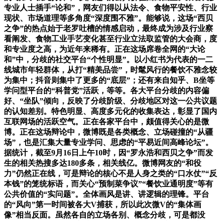
专业人士插手“论和”，网友们得以从法令、食物平安性、行业
现状、市场道理等多角度“深度围不雅”。能够说，这场“西贝
之争”的热点始于老罗吐槽的情感启动，最终成为涉及行业察
看阐发、食物工业手艺变化甚至行业立法取监管的大会商，度
和专业度之高，为近年来稀有。正在这场席卷全网的“大论
和”中，分歧的社交平台“个性明显”。以小红书为代表的一二
线城市年轻群体，从打“精美品尝”，时髦风行的餐饮不雅念较
为集中；抖音则集中了更多的“底层”；还有来自知乎、B坐等
学问型平台的“科普党”活跃，等等。各大平台分歧的内容偏
好、“坐队”倾向，反映了分歧阶级、分歧地区对这一公共议题
的认知差别。特色明显、高度多元化的收集表达，彰显了国内
互联网场的活跃空气。正在各家平台中，颇值得关心的是微
博。正在这场辩论中，微博既是各类概念、立场碰撞的“从疆
场”，也是汇集大量专业学问、思虑的“平易近间高峰论坛”。
据统计，截至9月16日上午10时，因“罗永浩和西贝之争”而发
生的相关热搜多达180多条，相关线亿。微博网友的“和役
力”仍然正在线，可是辩论的核心不是人身之类的“口水仗”“反
本钱”的笼统标语，而关心“预制菜争议”“餐饮业通明度”等有
公共价值的“实问题”。全体画风是讲、讲逻辑的理锋。平台
的“风向”第一时间被各大V捕获，所以此次微V的“集体画
像”相当反面。虽然各自的立场各别、概念分歧，可是都没